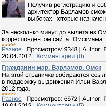
Получив регистрацию и соб
архитектор Варламов сможе
выборах, которые назначен
За несколько минут до вылета из О
корреспондентом сайта "Омскмама" 
Разное
|
Просмотров:
9348
|
Author:
20.04.2012
|
Комментарии (0)
Гражданин мэр. Варламов. Омск
На этой страничке собираются ссы
в поддержку выдвижения Ильи Варл
2012 года.
Разное
|
Просмотров:
6572
|
Author:
19.04.2012
|
Комментарии (5)