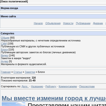
[
Омск политический
]
Форма входа
Меню сайта
Начало
Объявления
Новости
Публикации
Дневник
Categories
Общие
[60]
Неразобранные материалы, с нечетким определением источника
СМИ
[158]
Публикации из СМИ и других публичных источников
Блоги
[116]
Публикации авторских заметок из блогов (личных дневников)
Видео
[146]
Заметки в жанре "видео"
Аудио
[5]
Материалы в формате аудиозаписей.
Главная
»
Статьи
»
Заметки
» Блоги
В категории материалов
:
116
Показано материалов
:
21-40
Сортировать по
:
Дате
·
Названию
·
Рейтингу
·
Комментариям
·
Просмотрам
Мы вместе изменим город к лучш
Представляем нашим читат