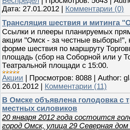
Беспредел
|
Просмотров:
5643
|
Auth
Дата:
27.01.2012
|
Комментарии (0)
Трансляция шествия и митинга "О
Ссылки и плееры планируемых пря
акции "Омск - за честные выборы!", 
форме шествия по маршруту Торговый
площадь (сбор на Соборной или у То
Театральной площади с 15:00.
Акции
|
Просмотров:
8088
|
Author:
g
26.01.2012
|
Комментарии (11)
В Омске объявлена голодовка с 
местных силовиков
20 января 2012 года состоится гол
город Омск, улица 29 Северная дом 