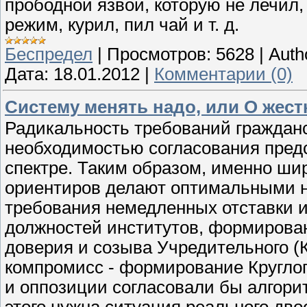
прободной язвой, которую не лечил
режим, курил, пил чай и т. д.
Беспредел
|
Просмотров:
5628
|
Auth
Дата:
18.01.2012
|
Комментарии (0)
Систему менять надо, или О жест
Радикальность требований гражданс
необходимостью согласования пред
спектре. Таким образом, именно ши
ориентиров делают оптимальными н
требования немедленных отставки и
должностей институтов, формирова
доверия и созыва Учредительного (К
компромисс - формирование Круглог
и оппозиции согласовали бы алгори
этого нужна ситуация реального дв