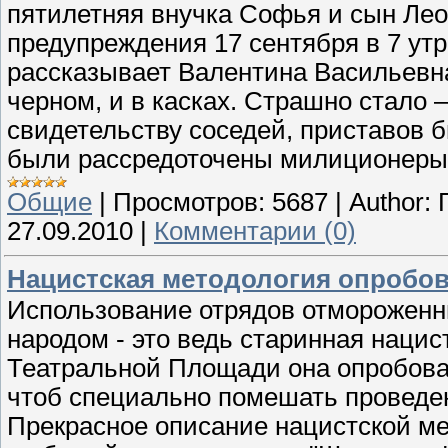
пятилетняя внучка Софья и сын Лео
предупреждения 17 сентября в 7 утра
рассказывает Валентина Васильевна
черном, и в касках. Страшно стало –
свидетельству соседей, приставов 
были рассредоточены милиционеры
Общие
|
Просмотров:
5687
|
Author:
27.09.2010
|
Комментарии (0)
Нацистская методология опробов
Использование отрядов отмороженн
народом - это ведь старинная нацист
Театральной Площади она опробова
чтоб специально помешать провед
Прекрасное описание нацистской м