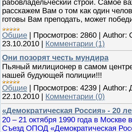
рабовладельческий строй. Самое важ
расскажем Вам о том как один чело
готовы Вам преподать, может победи
Общие
|
Просмотров:
2860
|
Author:
23.10.2010
|
Комментарии (1)
Они позорят честь мундира
Пьяный милиционер в самом центре 
нашей будующей полиции!!!
Общие
|
Просмотров:
4239
|
Author:
22.10.2010
|
Комментарии (0)
«Демократическая Россия» - 20 ле
20 – 21 октября 1990 года в Москве
Съезд ОПОД «Демократическая Рос