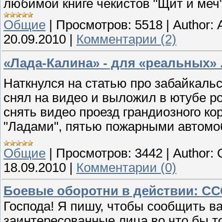
любимой книге чекистов "Щит и меч"
Общие
|
Просмотров:
5518
|
Author:
20.09.2010
|
Комментарии (2)
«Лада-Калина» - для «реальных» 
Наткнулся на статью про забайкаль
снял на видео и выложил в ютубе ро
снять видео проезд грандиозного к
"Ладами", пятью пожарными автом
Общие
|
Просмотров:
3442
|
Author:
18.09.2010
|
Комментарии (0)
Боевые оборотни в действии: СС
Господа! Я пишу, чтобы сообщить ва
заинтересованные лица во что бы т