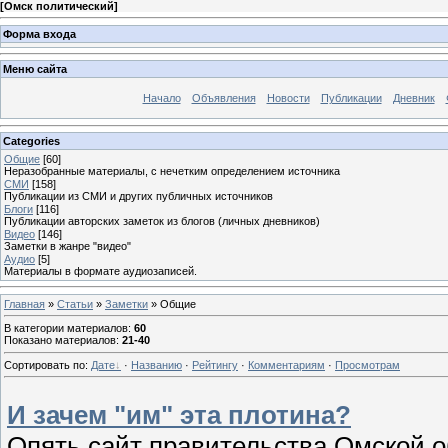
[
Омск политический
]
Форма входа
Меню сайта
Начало
Объявления
Новости
Публикации
Дневник
Categories
Общие
[60]
Неразобранные материалы, с нечетким определением источника
СМИ
[158]
Публикации из СМИ и других публичных источников
Блоги
[116]
Публикации авторских заметок из блогов (личных дневников)
Видео
[146]
Заметки в жанре "видео"
Аудио
[5]
Материалы в формате аудиозаписей.
Главная
»
Статьи
»
Заметки
» Общие
В категории материалов
:
60
Показано материалов
:
21-40
Сортировать по
:
Дате
·
Названию
·
Рейтингу
·
Комментариям
·
Просмотрам
И зачем "им" эта плотина?
Опять сайт правительства Омской о