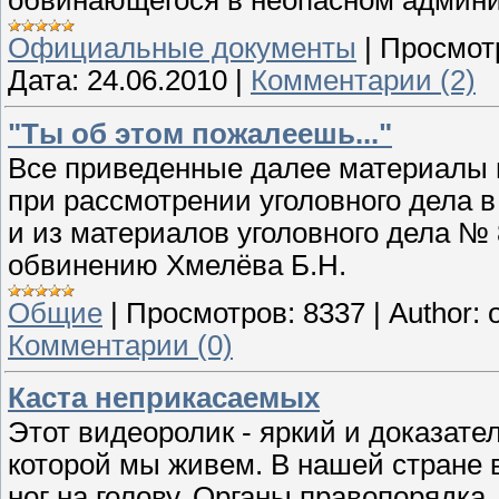
обвинающегося в неопасном админ
Официальные документы
|
Просмот
Дата:
24.06.2010
|
Комментарии (2)
"Ты об этом пожалеешь..."
Все приведенные далее материалы в
при рассмотрении уголовного дела 
и из материалов уголовного дела №
обвинению Хмелёва Б.Н.
Общие
|
Просмотров:
8337
|
Author:
Комментарии (0)
Каста неприкасаемых
Этот видеоролик - яркий и доказате
которой мы живем. В нашей стране 
ног на голову. Органы правопорядка,