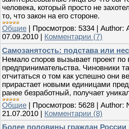
человека, который просто не захоте
то, что закон на его стороне.
Общие
|
Просмотров:
5334
|
Author:
07.09.2010
|
Комментарии (7)
Самозанятость: подстава или не
Немало споров вызывает проект по
предпринимательства. Чиновники т
отчитаться о том как успешно они ве
прирастает новыми единицами предп
ранее безработный, получает уник
Общие
|
Просмотров:
5628
|
Author:
21.07.2010
|
Комментарии (8)
Более половины граждан России 