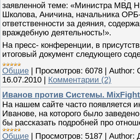
заявленной теме: «Министра МВД Ну
Школова, Аничина, начальника ОРБ-3
ответственности за деяния, содерж
враждебную деятельность!».
На пресс- конференции, в присутст
итоговый документ следующего сод
Общие
|
Просмотров:
6078
|
Author:
16.07.2010
|
Комментарии (2)
Иванов против Системы. MixFight
На нашем сайте часто появляется и
Иванове, на которого было заведено
бы рассказать подробней про отнош
Общие
|
Просмотров:
5187
|
Author: