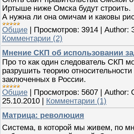
Иртыше ниже Омска будут строить.
А нужна ли она омичам и каковы рис
Общие
|
Просмотров:
3914
|
Author:
Комментарии (2)
Мнение СКП об использовании за
Про то как один следователь СКП м
разрушить теорию относительности
заключенных в России.
Общие
|
Просмотров:
5607
|
Author:
25.10.2010
|
Комментарии (1)
Матрица: революция
Система, в которой мы живем, по м