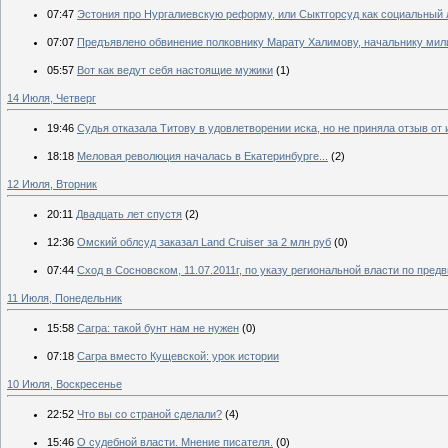
07:47
Эстония про Нургалиевскую реформу, или Сыктгорсуд как социальный
07:07
Предъявлено обвинение полковнику Марату Халимову, начальнику мил
05:57
Вот как ведут себя настоящие мужики
(1)
14 Июля, Четверг
19:46
Судья отказала Титову в удовлетворении иска, но не приняла отзыв от 
18:18
Меловая революция началась в Екатеринбурге...
(2)
12 Июля, Вторник
20:11
Двадцать лет спустя
(2)
12:36
Омский облсуд заказал Land Cruiser за 2 млн руб
(0)
07:44
Сход в Сосновском, 11.07.2011г, по указу региональной власти по пред
11 Июля, Понедельник
15:58
Сагра: такой бунт нам не нужен
(0)
07:18
Сагра вместо Кущевской: урок истории
10 Июля, Воскресенье
22:52
Что вы со страной сделали?
(4)
15:46
О судебной власти. Мнение писателя.
(0)