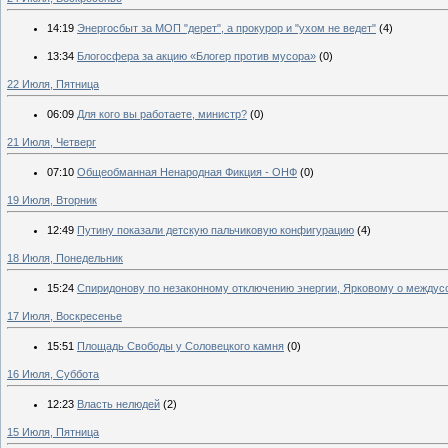
14:19
Энергосбыт за МОП "дерет", а прокурор и "ухом не ведет"
(4)
13:34
Блогосфера за акцию «Блогер против мусора»
(0)
22 Июля, Пятница
06:09
Для кого вы работаете, министр?
(0)
21 Июля, Четверг
07:10
Общеобманная Ненародная Фикция - ОНФ
(0)
19 Июля, Вторник
12:49
Путину показали детскую пальчиковую конфигурацию
(4)
18 Июля, Понедельник
15:24
Спиридонову по незаконному отключению энергии, Ярковому о междус
17 Июля, Воскресенье
15:51
Площадь Свободы у Соловецкого камня
(0)
16 Июля, Суббота
12:23
Власть нелюдей
(2)
15 Июля, Пятница