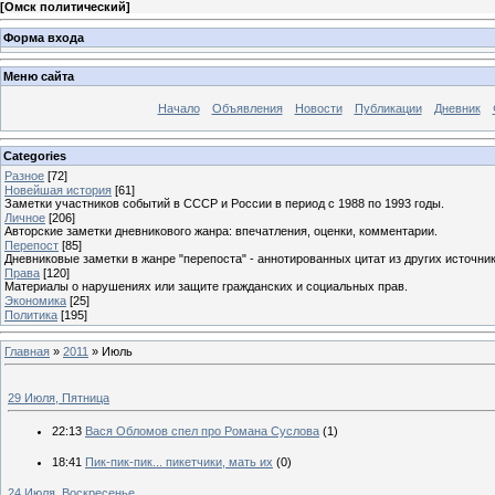
[
Омск политический
]
Форма входа
Меню сайта
Начало
Объявления
Новости
Публикации
Дневник
Categories
Разное
[72]
Новейшая история
[61]
Заметки участников событий в СССР и России в период с 1988 по 1993 годы.
Личное
[206]
Авторские заметки дневникового жанра: впечатления, оценки, комментарии.
Перепост
[85]
Дневниковые заметки в жанре "перепоста" - аннотированных цитат из других источник
Права
[120]
Материалы о нарушениях или защите гражданских и социальных прав.
Экономика
[25]
Политика
[195]
Главная
»
2011
»
Июль
29 Июля, Пятница
22:13
Вася Обломов спел про Романа Суслова
(1)
18:41
Пик-пик-пик... пикетчики, мать их
(0)
24 Июля, Воскресенье