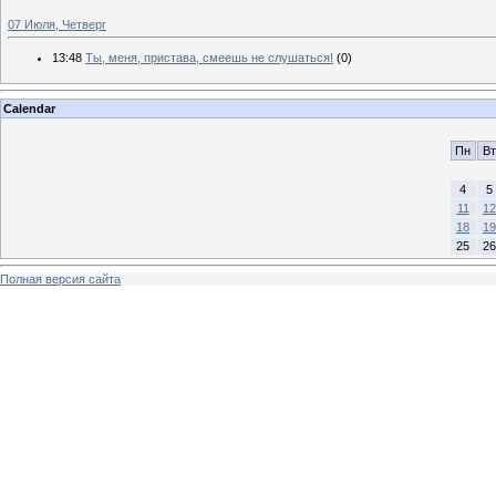
07 Июля, Четверг
13:48
Ты, меня, пристава, смеешь не слушаться!
(0)
Calendar
Пн
Вт
4
5
11
12
18
19
25
26
Полная версия сайта