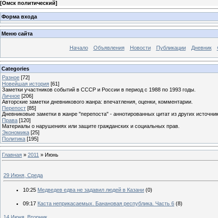
[
Омск политический
]
Форма входа
Меню сайта
Начало
Объявления
Новости
Публикации
Дневник
Categories
Разное
[72]
Новейшая история
[61]
Заметки участников событий в СССР и России в период с 1988 по 1993 годы.
Личное
[206]
Авторские заметки дневникового жанра: впечатления, оценки, комментарии.
Перепост
[85]
Дневниковые заметки в жанре "перепоста" - аннотированных цитат из других источник
Права
[120]
Материалы о нарушениях или защите гражданских и социальных прав.
Экономика
[25]
Политика
[195]
Главная
»
2011
»
Июнь
29 Июня, Среда
10:25
Медведев едва не задавил людей в Казани
(0)
09:17
Каста неприкасаемых. Банановая республика. Часть 6
(8)
14 Июня, Вторник