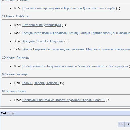
10:50
Приглашение президента в Терпение на День памяти и скорби
(1)
11 Июня, Суббота
18:21
Нет спасения утопающим
(1)
14:29
Гражданская позиция правозащитницы Лидии Каргаполовой, высказанна
08:48
Аркадий. Это Юра Буданов.
(0)
07:52
Живой Буданов был опасен для чеченцев. Мертвый Буданов опасен для 
10 Июня, Пятница
18:46
После убийства Буданова полиция и блогеры готовятся к беспорядкам
02 Июня, Четверг
13:09
Газоны, заборы, конторы
(5)
01 Июня, Среда
17:34
Современная Россия. Власть жуликов и воров. Часть 1
(0)
Calendar
Пн
Вт