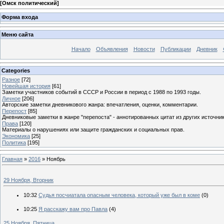
[
Омск политический
]
Форма входа
Меню сайта
Начало
Объявления
Новости
Публикации
Дневник
Categories
Разное
[72]
Новейшая история
[61]
Заметки участников событий в СССР и России в период с 1988 по 1993 годы.
Личное
[206]
Авторские заметки дневникового жанра: впечатления, оценки, комментарии.
Перепост
[85]
Дневниковые заметки в жанре "перепоста" - аннотированных цитат из других источник
Права
[120]
Материалы о нарушениях или защите гражданских и социальных прав.
Экономика
[25]
Политика
[195]
Главная
»
2016
»
Ноябрь
29 Ноября, Вторник
10:32
Судья посчиатала опасным человека, который уже был в коме
(0)
10:25
Я расскажу вам про Павла
(4)
25 Ноября, Пятница