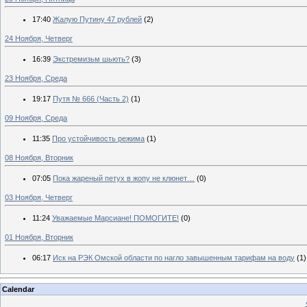
17:40
Жалую Путину 47 рублей
(2)
24 Ноября, Четверг
16:39
Экстремизьм шьють?
(3)
23 Ноября, Среда
19:17
Путя № 666 (Часть 2)
(1)
09 Ноября, Среда
11:35
Про устойчивость режима
(1)
08 Ноября, Вторник
07:05
Пока жареный петух в жопу не клюнет…
(0)
03 Ноября, Четверг
11:24
Уважаемые Марсиане! ПОМОГИТЕ!
(0)
01 Ноября, Вторник
06:17
Иск на РЭК Омской области по нагло завышенным тарифам на воду
(1)
Calendar