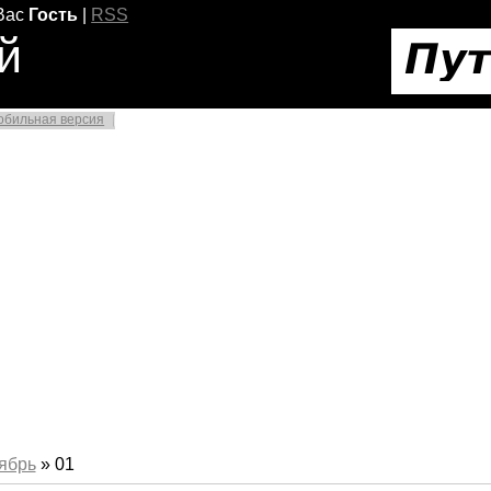
Вас
Гость
|
RSS
й
обильная версия
ябрь
»
01