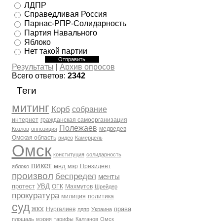
ЛДПР
Справедливая Россия
Парнас-РПР-Солидарность
Партия Навального
Яблоко
Нет такой партии
Результаты
|
Архив опросов
Всего ответов:
2342
Теги
митинг
Корб
собрание
интернет
гражданская самоорганизация
Полежаев
медведев
Козлов
оппозиция
Омская область
видео
Камерцель
Омск
конституция
солидарность
пикет
мвд
мэр
Президент
яблоко
произвол
беспредел
менты
протест
УВД
ОГК
Махмутов
Шрейдер
прокуратура
милиция
политика
суд
жкх
права
Нургалиев
лдпр
Украина
площадь
мэрия
тарифы
Калганов
Омск