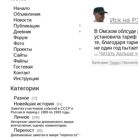
Начало
Объявления
Иск на Р
Новости
Публикации
В Омском облсуде 
Дневник
установила тариф 
Форум
те, благодаря тар
Фото
не один год пытае
Проекты
...
Читать дальше »
Сайты
Файлы
Категория:
Права
| Просмотр
Гостевая
Контакт
Инструкции
Категории
Разное
[72]
Новейшая история
[61]
Заметки участников событий в СССР и
России в период с 1988 по 1993 годы.
Личное
[206]
Авторские заметки дневникового жанра:
впечатления, оценки, комментарии.
Перепост
[85]
Дневниковые заметки в жанре "перепоста" -