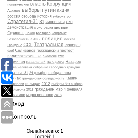
власть
Коррупция
политический
выборы
путин
акция
Архаров
россия
свобода
история
губернатор
Стратегия-31
31
чиновники
СКП
демонстрация
монстрация
шествие
Скрипаль
Закон
Костарев
конфликт
полиция
акции
Безопасность
москва
Театральная
ССГ
кузнецов
Граждане
Селиванов
гражданский протест
фсб
политзаключенные
сми
экология
Криминал
навальный
голодовка
Назаров
права человека
собрание свободных граждан
Стратегия 31
24 декабря
свобода слова
Томчак
Кашин
гражданская солидарность
полицаи
2012
репрессии
выборы без выбора
гражданин мэр
4 февраля
Праймериз
2011
Варламов
марш регионов
2013
Вход
Контроль
Онлайн всего:
1
Гостей:
1