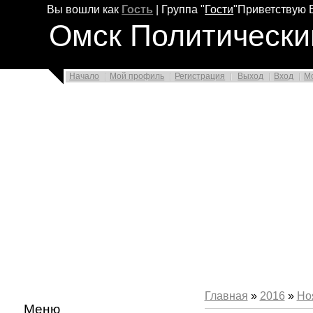
Вы вошли как
Гость
|
Группа
"
Гости
"
Приветствую 
Омск Политически
Начало
Мой профиль
Регистрация
Выход
Вход
М
Главная
»
2016
»
Но
Меню