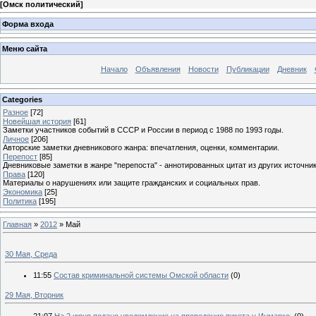
[
Омск политический
]
Форма входа
Меню сайта
Начало
Объявления
Новости
Публикации
Дневник
Categories
Разное
[72]
Новейшая история
[61]
Заметки участников событий в СССР и России в период с 1988 по 1993 годы.
Личное
[206]
Авторские заметки дневникового жанра: впечатления, оценки, комментарии.
Перепост
[85]
Дневниковые заметки в жанре "перепоста" - аннотированных цитат из других источник
Права
[120]
Материалы о нарушениях или защите гражданских и социальных прав.
Экономика
[25]
Политика
[195]
Главная
»
2012
»
Май
30 Мая, Среда
11:55
Состав криминальной системы Омской области
(0)
29 Мая, Вторник
21:07
На 2 июня подано уведомление на проведение пикета у Инмарко.
(0)