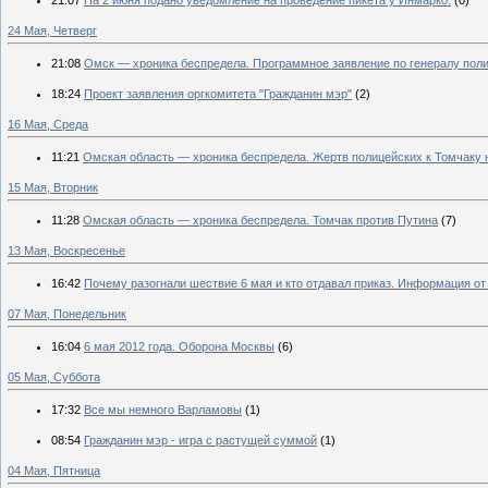
24 Мая, Четверг
21:08
Омск — хроника беспредела. Программное заявление по генералу поли
18:24
Проект заявления оргкомитета "Гражданин мэр"
(2)
16 Мая, Среда
11:21
Омская область — хроника беспредела. Жертв полицейских к Томчаку 
15 Мая, Вторник
11:28
Омская область — хроника беспредела. Томчак против Путина
(7)
13 Мая, Воскресенье
16:42
Почему разогнали шествие 6 мая и кто отдавал приказ. Информация о
07 Мая, Понедельник
16:04
6 мая 2012 года. Оборона Москвы
(6)
05 Мая, Суббота
17:32
Все мы немного Варламовы
(1)
08:54
Гражданин мэр - игра с растущей суммой
(1)
04 Мая, Пятница