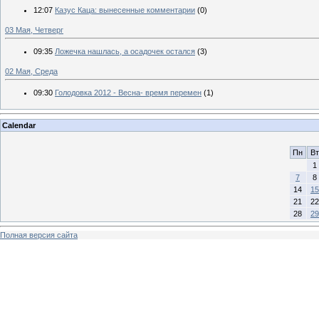
12:07
Казус Каца: вынесенные комментарии
(0)
03 Мая, Четверг
09:35
Ложечка нашлась, а осадочек остался
(3)
02 Мая, Среда
09:30
Голодовка 2012 - Весна- время перемен
(1)
Calendar
Пн
Вт
1
7
8
14
15
21
22
28
29
Полная версия сайта