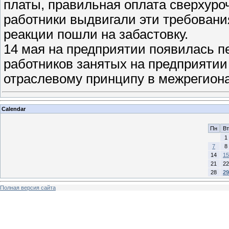
платы, правильная оплата сверхуро
работники выдвигали эти требовани
реакции пошли на забастовку.
14 мая на предприятии появилась 
работников занятых на предприяти
отраслевому принципу в межрегио
Calendar
Пн
Вт
1
7
8
14
15
21
22
28
29
Полная версия сайта