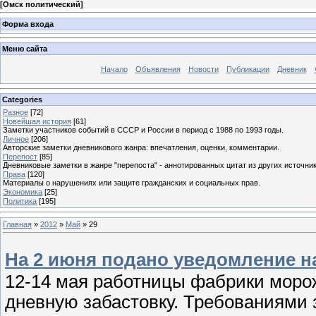
[
Омск политический
]
Форма входа
Меню сайта
Начало
Объявления
Новости
Публикации
Дневник
Categories
Разное
[72]
Новейшая история
[61]
Заметки участников событий в СССР и России в период с 1988 по 1993 годы.
Личное
[206]
Авторские заметки дневникового жанра: впечатления, оценки, комментарии.
Перепост
[85]
Дневниковые заметки в жанре "перепоста" - аннотированных цитат из других источник
Права
[120]
Материалы о нарушениях или защите гражданских и социальных прав.
Экономика
[25]
Политика
[195]
Главная
»
2012
»
Май
»
29
На 2 июня подано уведомление на
12-14 мая работницы фабрики моро
дневную забастовку. Требованиями