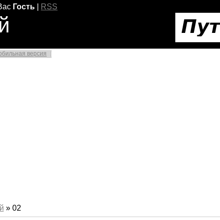
Вас
Гость
|
RSS
й
обильная версия
й
»
02