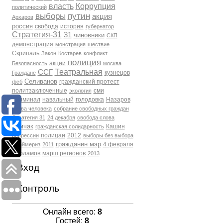
власть
Коррупция
политический
выборы
путин
акция
Архаров
россия
свобода
история
губернатор
Стратегия-31
31
чиновники
СКП
демонстрация
монстрация
шествие
Скрипаль
Закон
Костарев
конфликт
полиция
акции
Безопасность
москва
Театральная
ССГ
кузнецов
Граждане
Селиванов
гражданский протест
фсб
политзаключенные
сми
экология
Криминал
навальный
голодовка
Назаров
права человека
собрание свободных граждан
Стратегия 31
24 декабря
свобода слова
Томчак
Кашин
гражданская солидарность
полицаи
2012
репрессии
выборы без выбора
гражданин мэр
4 февраля
Праймериз
2011
Варламов
марш регионов
2013
Вход
Контроль
Онлайн всего:
8
Гостей:
8