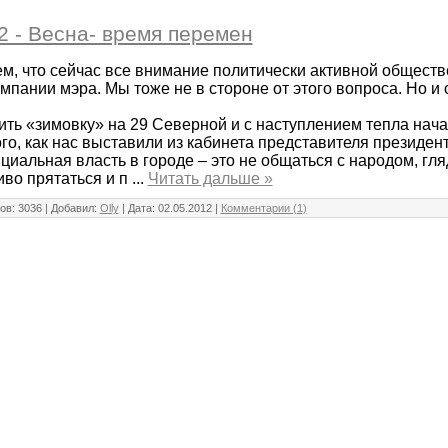
2 - Весна- время перемен
м, что сейчас все внимание политически активной общест
мпании мэра. Мы тоже не в стороне от этого вопроса. Но и 
ть «зимовку» на 29 Северной и с наступлением тепла нача
го, как нас выставили из кабинета представителя президент
циальная власть в городе – это не общаться с народом, гля
иво прятаться и п
...
Читать дальше »
ов: 3036 | Добавил:
Olly
| Дата:
02.05.2012
|
Комментарии (1)