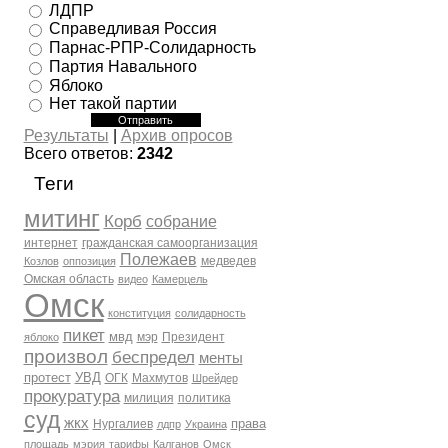
ЛДПР
Справедливая Россия
Парнас-РПР-Солидарность
Партия Навального
Яблоко
Нет такой партии
Результаты
|
Архив опросов
Всего ответов:
2342
Теги
митинг
Корб
собрание
интернет
гражданская самоорганизация
Полежаев
медведев
Козлов
оппозиция
Омская область
видео
Камерцель
Омск
конституция
солидарность
пикет
мвд
мэр
Президент
яблоко
произвол
беспредел
менты
протест
УВД
ОГК
Махмутов
Шрейдер
прокуратура
милиция
политика
суд
жкх
права
Нургалиев
лдпр
Украина
площадь
мэрия
тарифы
Калганов
Омск