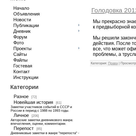
Начало
Голодовка 201
Объявления
Новости
Мы прекрасно знае
Публикации
к предвыборной ко
Дневник
Форум
Мы решили закончи
Фото
действия. После то
Проекты
все, что может офи
проблемы, а трусл
Сайты
Файлы
Категория:
Права
| Просмотр
Гостевая
Контакт
Инструкции
Категории
Разное
[72]
Новейшая история
[61]
Заметки участников событий в СССР и
России в период с 1988 по 1993 годы.
Личное
[206]
Авторские заметки дневникового жанра:
впечатления, оценки, комментарии.
Перепост
[85]
Дневниковые заметки в жанре "перепоста" -