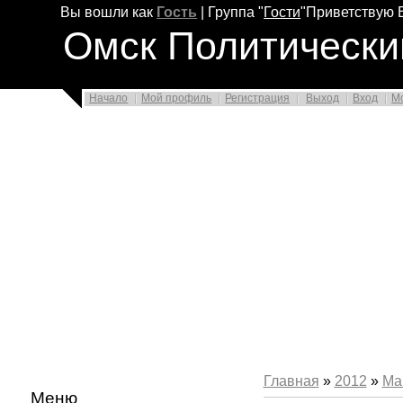
Вы вошли как
Гость
|
Группа
"
Гости
"
Приветствую 
Омск Политически
Начало
Мой профиль
Регистрация
Выход
Вход
М
Главная
»
2012
»
Ма
Меню