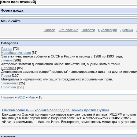
[
Омск политический
]
Форма входа
Меню сайта
Начало
Объявления
Новости
Публикации
Дневник
Categories
Разное
[72]
Новейшая история
[61]
Заметки участников событий в СССР и России в период с 1988 по 1993 годы.
Личное
[206]
Авторские заметки дневникового жанра: впечатления, оценки, комментарии.
Перепост
[85]
Дневниковые заметки в жанре "перепоста" - аннотированных цитат из других источник
Права
[120]
Материалы о нарушениях или защите гражданских и социальных прав.
Экономика
[25]
Политика
[195]
Главная
»
2012
»
Май
»
15
Омская область — хроника беспредела. Томчак против Путина
Выходцы из Омской полиции «оккупировали» центральный аппарат МВД РФ и «рулят
Как пишут в ЖЖ: http://d-lindele.livejournal.com/132114.html?view=2583826#t2583826:
«Итак, знакомьтесь — Алешин Игорь Викторович, заместитель министра внутренних
Calendar