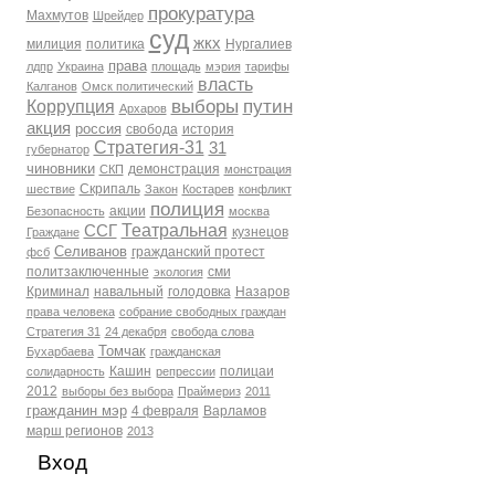
прокуратура
Махмутов
Шрейдер
суд
жкх
милиция
политика
Нургалиев
права
лдпр
Украина
площадь
мэрия
тарифы
власть
Калганов
Омск политический
выборы
путин
Коррупция
Архаров
акция
россия
свобода
история
Стратегия-31
31
губернатор
чиновники
демонстрация
СКП
монстрация
Скрипаль
шествие
Закон
Костарев
конфликт
полиция
акции
Безопасность
москва
Театральная
ССГ
кузнецов
Граждане
Селиванов
гражданский протест
фсб
политзаключенные
сми
экология
Криминал
навальный
голодовка
Назаров
права человека
собрание свободных граждан
Стратегия 31
24 декабря
свобода слова
Томчак
Бухарбаева
гражданская
Кашин
полицаи
солидарность
репрессии
2012
выборы без выбора
Праймериз
2011
гражданин мэр
4 февраля
Варламов
марш регионов
2013
Вход