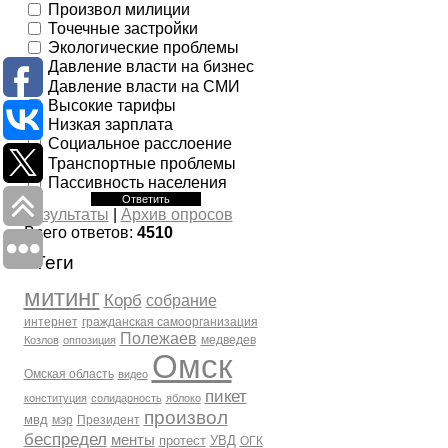
Произвол милиции
Точечные застройки
Экологические проблемы
Давление власти на бизнес
Давление власти на СМИ
Высокие тарифы
Низкая зарплата
Социальное расслоение
Транспортные проблемы
Пассивность населения
Результаты
|
Архив опросов
Всего ответов:
4510
Теги
митинг
Корб
собрание
интернет
гражданская самоорганизация
Полежаев
медведев
Козлов
оппозиция
Омск
Омская область
видео
пикет
конституция
солидарность
яблоко
произвол
мвд
мэр
Президент
беспредел
менты
протест
УВД
ОГК