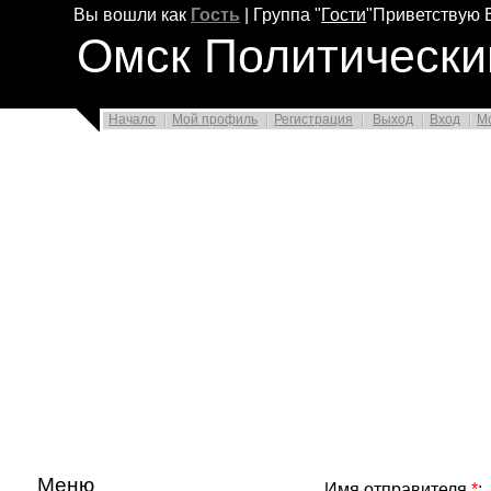
Вы вошли как
Гость
|
Группа
"
Гости
"
Приветствую 
Омск Политически
Начало
Мой профиль
Регистрация
Выход
Вход
М
Меню
Имя отправителя
*
: