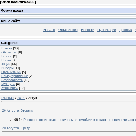
[
Омск политический
]
Форма входа
Меню сайта
Начало
Объявления
Новости
Публикации
Дневник
Categories
Власть
[30]
Общество
[8]
Разное
[2]
Права
[38]
Акции
[66]
Выборы
[17]
Организации
[5]
Самоуправление
[2]
Безопасность
[12]
Культура
[0]
Экономика
[12]
Главная
»
2014
»
Август
26 Августа, Вторник
09:14
Россияне продолжают покупать автомобили в кредит, но предпочитают
20 Августа, Среда