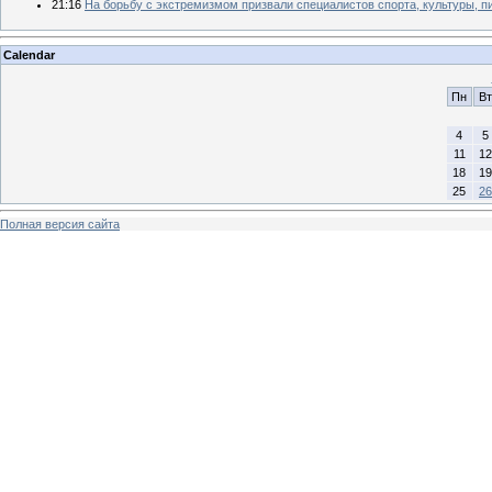
21:16
На борьбу с экстремизмом призвали специалистов спорта, культуры, пиа
Calendar
Пн
Вт
4
5
11
12
18
19
25
26
Полная версия сайта