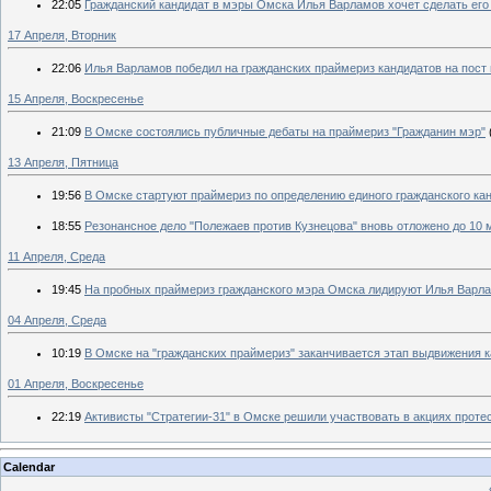
22:05
Гражданский кандидат в мэры Омска Илья Варламов хочет сделать его
17 Апреля, Вторник
22:06
Илья Варламов победил на гражданских праймериз кандидатов на пост
15 Апреля, Воскресенье
21:09
В Омске состоялись публичные дебаты на праймериз "Гражданин мэр"
13 Апреля, Пятница
19:56
В Омске стартуют праймериз по определению единого гражданского кан
18:55
Резонансное дело "Полежаев против Кузнецова" вновь отложено до 10 
11 Апреля, Среда
19:45
На пробных праймериз гражданского мэра Омска лидируют Илья Варла
04 Апреля, Среда
10:19
В Омске на "гражданских праймериз" заканчивается этап выдвижения 
01 Апреля, Воскресенье
22:19
Активисты "Стратегии-31" в Омске решили участвовать в акциях протест
Calendar