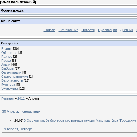
[
Омск политический
]
Форма входа
Меню сайта
Начало
Объявления
Новости
Публикации
Дневник
Categories
Власть
[30]
Общество
[8]
Разное
[2]
Права
[38]
Акции
[66]
Выборы
[17]
Организации
[5]
Самоуправление
[2]
Безопасность
[12]
Культура
[0]
Экономика
[12]
Главная
»
2012
»
Апрель
30 Апреля, Понедельник
20:07
В Омском клубе блогеров состоялась лекция Максима Каца "Городские
19 Апреля, Четверг