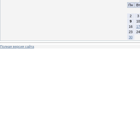
Пн
Вт
2
3
9
10
16
17
23
24
30
Полная версия сайта