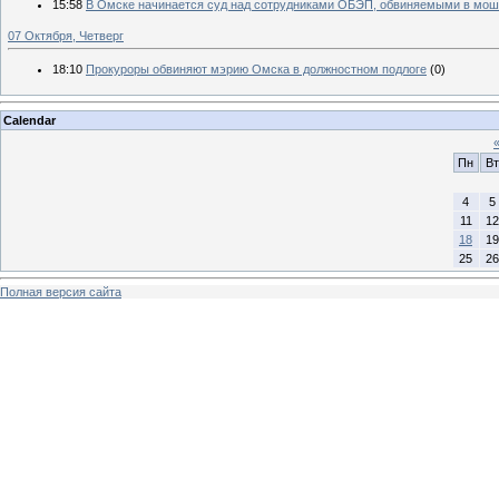
15:58
В Омске начинается суд над сотрудниками ОБЭП, обвиняемыми в мо
07 Октября, Четверг
18:10
Прокуроры обвиняют мэрию Омска в должностном подлоге
(0)
Calendar
Пн
Вт
4
5
11
12
18
19
25
26
Полная версия сайта