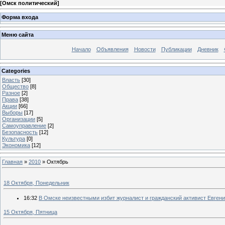
[
Омск политический
]
Форма входа
Меню сайта
Начало
Объявления
Новости
Публикации
Дневник
Categories
Власть
[30]
Общество
[8]
Разное
[2]
Права
[38]
Акции
[66]
Выборы
[17]
Организации
[5]
Самоуправление
[2]
Безопасность
[12]
Культура
[0]
Экономика
[12]
Главная
»
2010
»
Октябрь
18 Октября, Понедельник
16:32
В Омске неизвестными избит журналист и гражданский активист Евгени
15 Октября, Пятница