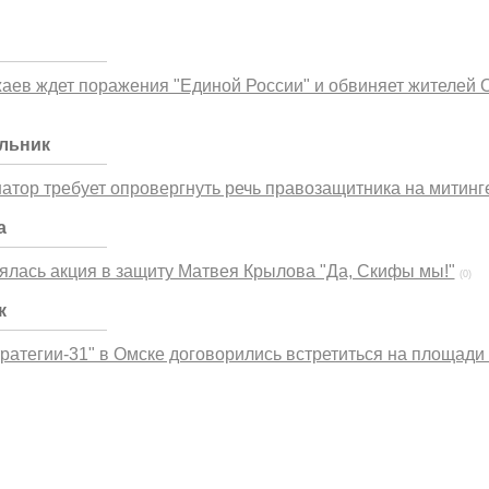
ев ждет поражения "Единой России" и обвиняет жителей О
ельник
атор требует опровергнуть речь правозащитника на митинг
а
ялась акция в защиту Матвея Крылова "Да, Скифы мы!"
(0)
к
ратегии-31" в Омске договорились встретиться на площади