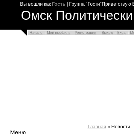
Вы вошли как
Гость
|
Группа
"
Гости
"
Приветствую 
Омск Политически
Начало
Мой профиль
Регистрация
Выход
Вход
М
Главная
» Новости
Меню