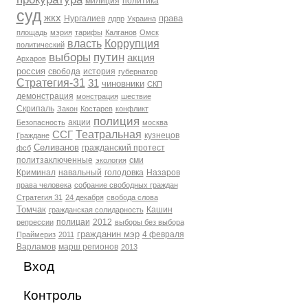
милиция
политика
суд
жкх
права
Нургалиев
лдпр
Украина
площадь
мэрия
тарифы
Калганов
Омск
власть
Коррупция
политический
выборы
путин
акция
Архаров
россия
свобода
история
губернатор
Стратегия-31
31
чиновники
СКП
демонстрация
монстрация
шествие
Скрипаль
Закон
Костарев
конфликт
полиция
акции
Безопасность
москва
Театральная
ССГ
кузнецов
Граждане
Селиванов
гражданский протест
фсб
политзаключенные
сми
экология
Криминал
навальный
голодовка
Назаров
права человека
собрание свободных граждан
Стратегия 31
24 декабря
свобода слова
Томчак
Кашин
гражданская солидарность
полицаи
2012
репрессии
выборы без выбора
гражданин мэр
4 февраля
Праймериз
2011
Варламов
марш регионов
2013
Вход
Контроль