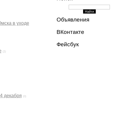
Объявления
мска в уходе
ВКонтакте
Фейсбук
е
(2)
 4 декабря
(0)