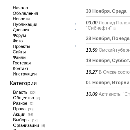
Начало
30 Ноября, Среда
Объявления
Новости
09:00
Леонид Полежа
Публикации
"Сибнефти"
(2)
Дневник
Форум
28 Ноября, Понед
Фото
Проекты
13:59
Омский губерн
Сайты
Файлы
19 Ноября, Суббот
Гостевая
Контакт
16:27
В Омске состо
Инструкции
Категории
01 Ноября, Вторни
Власть
[30]
10:09
Активисты "Ст
Общество
[8]
Разное
[2]
Права
[38]
Акции
[66]
Выборы
[17]
Организации
[5]