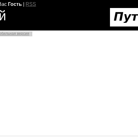
Вас
Гость
|
RSS
й
обильная версия