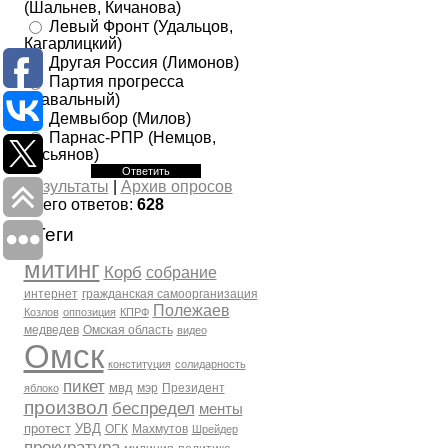
(Шальнев, Кичанова)
Левый Фронт (Удальцов,
Кагарлицкий)
Другая Россия (Лимонов)
Партия прогресса
(Навальный)
Демвыбор (Милов)
Парнас-РПР (Немцов,
Касьянов)
Результаты
|
Архив опросов
Всего ответов:
628
Теги
митинг
Корб
собрание
интернет
гражданская самоорганизация
Полежаев
Козлов
оппозиция
КПРФ
медведев
Омская область
видео
Омск
конституция
солидарность
пикет
мвд
мэр
Президент
яблоко
произвол
беспредел
менты
протест
УВД
ОГК
Махмутов
Шрейдер
прокуратура