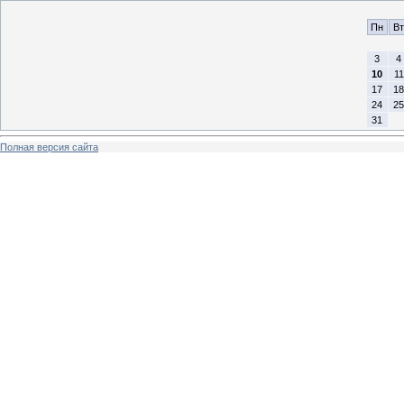
Пн
Вт
3
4
10
11
17
18
24
25
31
Полная версия сайта