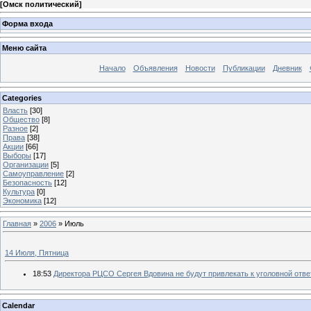
[
Омск политический
]
Форма входа
Меню сайта
Начало
Объявления
Новости
Публикации
Дневник
Categories
Власть
[30]
Общество
[8]
Разное
[2]
Права
[38]
Акции
[66]
Выборы
[17]
Организации
[5]
Самоуправление
[2]
Безопасность
[12]
Культура
[0]
Экономика
[12]
Главная
»
2006
»
Июль
14 Июля, Пятница
18:53
Директора РЦСО Сергея Вдовина не будут привлекать к уголовной отв
Calendar