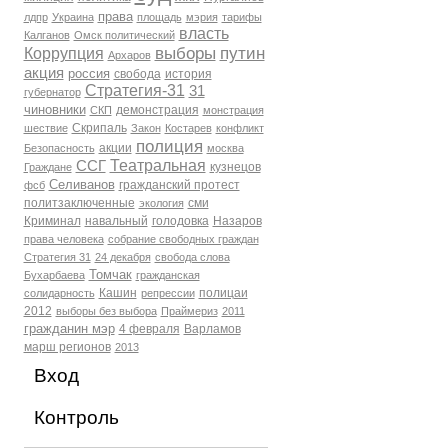
права
лдпр
Украина
площадь
мэрия
тарифы
власть
Калганов
Омск политический
выборы
путин
Коррупция
Архаров
акция
россия
свобода
история
Стратегия-31
31
губернатор
чиновники
демонстрация
СКП
монстрация
Скрипаль
шествие
Закон
Костарев
конфликт
полиция
акции
Безопасность
москва
Театральная
ССГ
кузнецов
Граждане
Селиванов
гражданский протест
фсб
политзаключенные
сми
экология
Криминал
навальный
голодовка
Назаров
права человека
собрание свободных граждан
Стратегия 31
24 декабря
свобода слова
Томчак
Бухарбаева
гражданская
Кашин
полицаи
солидарность
репрессии
2012
выборы без выбора
Праймериз
2011
гражданин мэр
4 февраля
Варламов
марш регионов
2013
Вход
Контроль