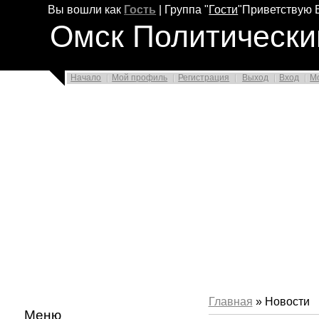
Вы вошли как
Гость
|
Группа
"
Гости
"
Приветствую 
Омск Политически
Начало
Мой профиль
Регистрация
Выход
Вход
М
Главная
» Новости
Меню