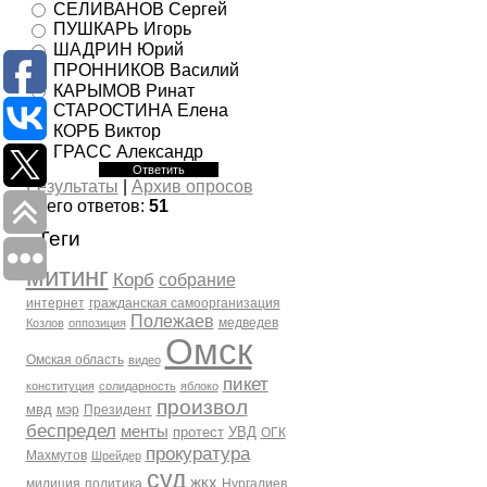
СЕЛИВАНОВ Сергей
ПУШКАРЬ Игорь
ШАДРИН Юрий
ПРОННИКОВ Василий
КАРЫМОВ Ринат
СТАРОСТИНА Елена
КОРБ Виктор
ГРАСС Александр
Результаты
|
Архив опросов
Всего ответов:
51
Теги
митинг
Корб
собрание
интернет
гражданская самоорганизация
Полежаев
медведев
Козлов
оппозиция
Омск
Омская область
видео
пикет
конституция
солидарность
яблоко
произвол
мвд
мэр
Президент
беспредел
менты
протест
УВД
ОГК
прокуратура
Махмутов
Шрейдер
суд
жкх
милиция
политика
Нургалиев