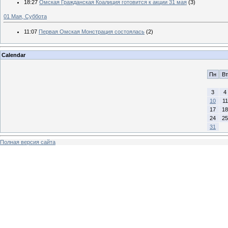
18:27
Омская Гражданская Коалиция готовится к акции 31 мая
(3)
01 Мая, Суббота
11:07
Первая Омская Монстрация состоялась
(2)
Calendar
Пн
Вт
3
4
10
11
17
18
24
25
31
Полная версия сайта