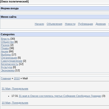
[
Омск политический
]
Форма входа
Меню сайта
Начало
Объявления
Новости
Публикации
Дневник
Categories
Власть
[30]
Общество
[8]
Разное
[2]
Права
[38]
Акции
[66]
Выборы
[17]
Организации
[5]
Самоуправление
[2]
Безопасность
[12]
Культура
[0]
Экономика
[12]
Главная
»
2010
»
Май
31 Мая, Понедельник
17:31
31 мая в Омске состоялось третье Собрание Свободных Граждан
(3)
10 Мая, Понедельник