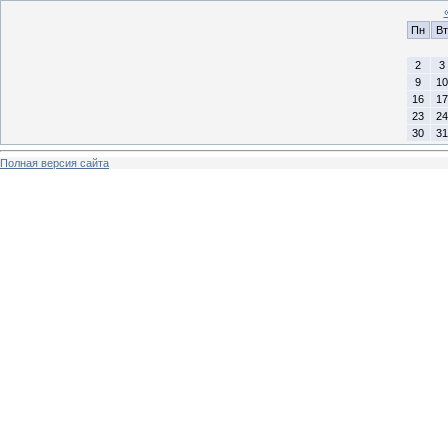
Пн
Вт
2
3
9
10
16
17
23
24
30
31
Полная версия сайта