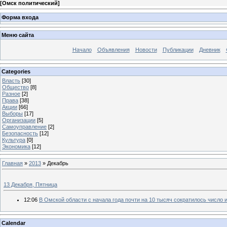
[
Омск политический
]
Форма входа
Меню сайта
Начало
Объявления
Новости
Публикации
Дневник
Categories
Власть
[30]
Общество
[8]
Разное
[2]
Права
[38]
Акции
[66]
Выборы
[17]
Организации
[5]
Самоуправление
[2]
Безопасность
[12]
Культура
[0]
Экономика
[12]
Главная
»
2013
»
Декабрь
13 Декабря, Пятница
12:06
В Омской области с начала года почти на 10 тысяч сократилось числ
Calendar