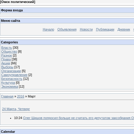
[
Омск политический
]
Форма входа
Меню сайта
Начало
Объявления
Новости
Публикации
Дневник
Categories
Власть
[30]
Общество
[8]
Разное
[2]
Права
[38]
Акции
[66]
Выборы
[17]
Организации
[5]
Самоуправление
[2]
Безопасность
[12]
Культура
[0]
Экономика
[12]
Главная
»
2016
»
Март
24 Марта, Четверг
10:24
Олег Шишов попросил больше не считать его депутатом заксобрания 
Calendar