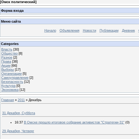
[
Омск политический
]
Форма входа
Меню сайта
Начало
Объявления
Новости
Публикации
Дневник
Categories
Власть
[30]
Общество
[8]
Разное
[2]
Права
[38]
Акции
[66]
Выборы
[17]
Организации
[5]
Самоуправление
[2]
Безопасность
[12]
Культура
[0]
Экономика
[12]
Главная
»
2011
»
Декабрь
31 Декабря, Суббота
16:37
В Омске прошло итоговое собрание активистов "Стратегии-31"
(0)
29 Декабря, Четверг