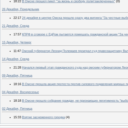
18:22
В Омске прошел пикет "за жизнь и свободу политзаключенных"
(0)
26 Декабря, Понедельник
22:17
24 декабря в центре Омска прошло сразу два митинга "За честные выб
21 Декабря, Среда
17:57
КПРФ в сговоре с ЕдРом пытаются помешать гражданской акции "За ч
15 Декабря, Четверг
11:47
Омский губернатор Леонид Полежаев проиграл суд правозащитнику Ва
14 Декабря, Среда
21:28
Начался первый этап гражданского суда над омским губернатором Л
09 Декабря, Пятница
18:16
В Омске прошла акция протеста против силового подавления мирных 
04 Декабря, Воскресенье
18:18
В Омске прошло собрание граждан, не признающих легитимность "выбо
02 Декабря, Пятница
15:33
Взятие заснеженного городка
(4)