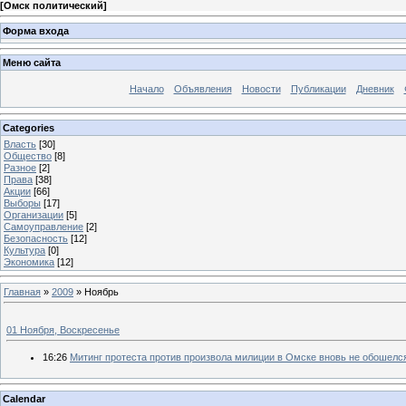
[
Омск политический
]
Форма входа
Меню сайта
Начало
Объявления
Новости
Публикации
Дневник
Categories
Власть
[30]
Общество
[8]
Разное
[2]
Права
[38]
Акции
[66]
Выборы
[17]
Организации
[5]
Самоуправление
[2]
Безопасность
[12]
Культура
[0]
Экономика
[12]
Главная
»
2009
»
Ноябрь
01 Ноября, Воскресенье
16:26
Митинг протеста против произвола милиции в Омске вновь не обошелс
Calendar