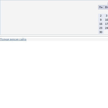
Пн
Вт
2
3
9
10
16
17
23
24
30
Полная версия сайта