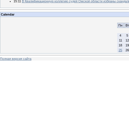
15:11
В Квалификационную коллегию судей Омской области избраны скандал
Calendar
Пн
Вт
4
5
11
12
18
19
25
26
Полная версия сайта