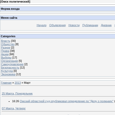
[
Омск политический
]
Форма входа
Меню сайта
Начало
Объявления
Новости
Публикации
Дневник
Categories
Власть
[30]
Общество
[8]
Разное
[2]
Права
[38]
Акции
[66]
Выборы
[17]
Организации
[5]
Самоуправление
[2]
Безопасность
[12]
Культура
[0]
Экономика
[12]
Главная
»
2013
»
Март
25 Марта, Понедельник
16:26
Омский областной суд опубликовал определение по "Делу о полицаях"
07 Марта, Четверг