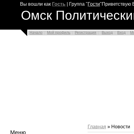
Вы вошли как
Гость
|
Группа
"
Гости
"
Приветствую 
Омск Политически
Начало
Мой профиль
Регистрация
Выход
Вход
М
Главная
» Новости
Меню