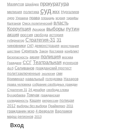
прокуратура
Махмутов
Шрейдер
суд
жкх
милиция
политика
Нургалиев
права
лдпр
Украина
площадь
мэрия
тарифы
власть
Калганов
Омск политический
выборы
путин
Коррупция
Архаров
акция
россия
свобода
история
Стратегия-31
31
губернатор
чиновники
демонстрация
СКП
монстрация
Скрипаль
шествие
Закон
Костарев
конфликт
полиция
акции
Безопасность
москва
Театральная
ССГ
кузнецов
Граждане
Селиванов
гражданский протест
фсб
политзаключенные
сми
экология
Криминал
навальный
голодовка
Назаров
права человека
собрание свободных граждан
Стратегия 31
24 декабря
свобода слова
Томчак
Бухарбаева
гражданская
Кашин
полицаи
солидарность
репрессии
2012
выборы без выбора
Праймериз
2011
гражданин мэр
4 февраля
Варламов
марш регионов
2013
Вход