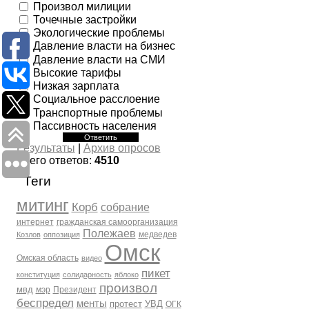
Произвол милиции
Точечные застройки
Экологические проблемы
Давление власти на бизнес
Давление власти на СМИ
Высокие тарифы
Низкая зарплата
Социальное расслоение
Транспортные проблемы
Пассивность населения
Результаты
|
Архив опросов
Всего ответов:
4510
Теги
митинг
Корб
собрание
интернет
гражданская самоорганизация
Полежаев
медведев
Козлов
оппозиция
Омск
Омская область
видео
пикет
конституция
солидарность
яблоко
произвол
мвд
мэр
Президент
беспредел
менты
протест
УВД
ОГК