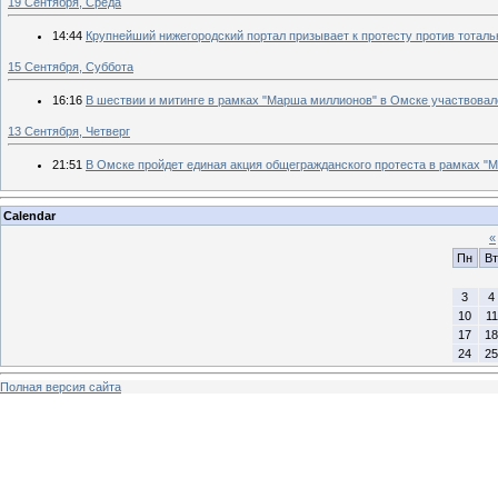
19 Сентября, Среда
14:44
Крупнейший нижегородский портал призывает к протесту против тотал
15 Сентября, Суббота
16:16
В шествии и митинге в рамках "Марша миллионов" в Омске участвовал
13 Сентября, Четверг
21:51
В Омске пройдет единая акция общегражданского протеста в рамках "
Calendar
«
Пн
Вт
3
4
10
11
17
18
24
25
Полная версия сайта