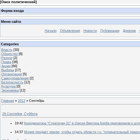
[
Омск политический
]
Форма входа
Меню сайта
Начало
Объявления
Новости
Публикации
Дневник
Categories
Власть
[30]
Общество
[8]
Разное
[2]
Права
[38]
Акции
[66]
Выборы
[17]
Организации
[5]
Самоуправление
[2]
Безопасность
[12]
Культура
[0]
Экономика
[12]
Главная
»
2012
»
Сентябрь
29 Сентября, Суббота
19:42
Координатора "Стратегии-31" в Омске Виктора Корба приговорили к штр
14:37
Мэрия продает землю, чтобы отдать области т.н. "отрицательный транс