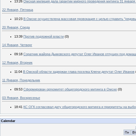
13:26
Омская милиция дала гарантии мирного проведения митинга 31 января
22 Января, Пятница
10:23
В Омске осуществлена массовая провокация с целью стравить "рядовых
20 Января, Среда
13:39
Против подложной власти
(0)
14 Января, Четверг
09:18
Соратник майора Дымовского депутат Олег Иванов отпущен под домаш
12 Января, Вторник
11:04
В Омской области задержан глава поселка Ключи депутат Олег Иванов
11 Января, Понедельник
09:53
Сформирован оргкомитет общегородского митинга в Омске
(0)
03 Января, Воскресенье
18:41
КС ОГК согласовал дату общегородского митинга и приоритеты на выб
Calendar
Пн
Вт