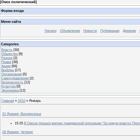
[
Омск политический
]
Форма входа
Меню сайта
Начало
Объявления
Новости
Публикации
Дневник
Categories
Власть
[30]
Общество
[8]
Разное
[2]
Права
[38]
Акции
[66]
Выборы
[17]
Организации
[5]
Самоуправление
[2]
Безопасность
[12]
Культура
[0]
Экономика
[12]
Главная
»
2010
»
Январь
31 Января, Воскресенье
15:25
В Омске прошел митинг гражданской оппозиции "За новую власть! Прот
28 Января, Четверг