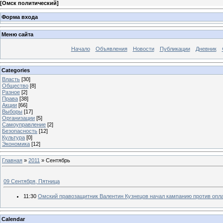
[
Омск политический
]
Форма входа
Меню сайта
Начало
Объявления
Новости
Публикации
Дневник
Categories
Власть
[30]
Общество
[8]
Разное
[2]
Права
[38]
Акции
[66]
Выборы
[17]
Организации
[5]
Самоуправление
[2]
Безопасность
[12]
Культура
[0]
Экономика
[12]
Главная
»
2011
»
Сентябрь
09 Сентября, Пятница
11:30
Омский правозащитник Валентин Кузнецов начал кампанию против опла
Calendar