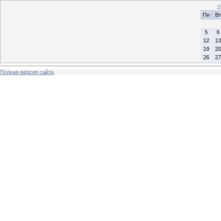
«
Пн
Вт
5
6
12
13
19
20
26
27
Полная версия сайта