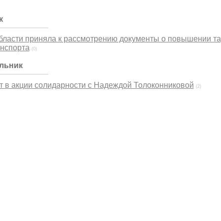
к
бласти приняла к рассмотрению документы о повышении т
анспорта
(0)
ельник
т в акции солидарности с Надеждой Толоконниковой
(2)