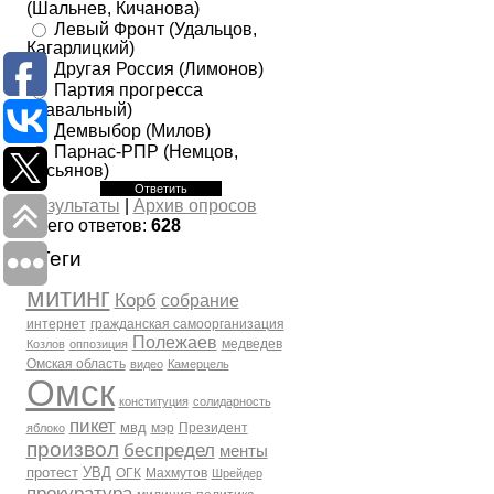
(Шальнев, Кичанова)
Левый Фронт (Удальцов,
Кагарлицкий)
Другая Россия (Лимонов)
Партия прогресса
(Навальный)
Демвыбор (Милов)
Парнас-РПР (Немцов,
Касьянов)
Результаты
|
Архив опросов
Всего ответов:
628
Теги
митинг
Корб
собрание
интернет
гражданская самоорганизация
Полежаев
медведев
Козлов
оппозиция
Омская область
видео
Камерцель
Омск
конституция
солидарность
пикет
мвд
мэр
Президент
яблоко
произвол
беспредел
менты
протест
УВД
ОГК
Махмутов
Шрейдер
прокуратура