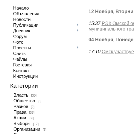
Начало
12 Ноября, Вторни
Объявления
Новости
15:37
РЭК Омской о
Публикации
муниципального тр
Дневник
Форум
04 Ноября, Понед
Фото
Проекты
17:10
Омск участвуе
Сайты
Файлы
Гостевая
Контакт
Инструкции
Категории
Власть
[30]
Общество
[8]
Разное
[2]
Права
[38]
Акции
[66]
Выборы
[17]
Организации
[5]