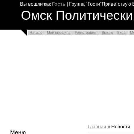
Вы вошли как
Гость
|
Группа
"
Гости
"
Приветствую 
Омск Политически
Начало
Мой профиль
Регистрация
Выход
Вход
М
Главная
» Новости
Меню