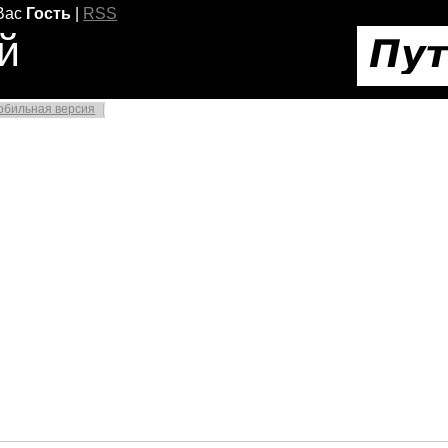
Вас
Гость
|
RSS
й
обильная версия