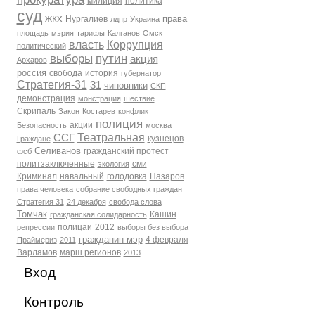
милиция
политика
суд
жкх
права
Нургалиев
лдпр
Украина
площадь
мэрия
тарифы
Калганов
Омск
власть
Коррупция
политический
выборы
путин
акция
Архаров
россия
свобода
история
губернатор
Стратегия-31
31
чиновники
СКП
демонстрация
монстрация
шествие
Скрипаль
Закон
Костарев
конфликт
полиция
акции
Безопасность
москва
Театральная
ССГ
кузнецов
Граждане
Селиванов
гражданский протест
фсб
политзаключенные
сми
экология
Криминал
навальный
голодовка
Назаров
права человека
собрание свободных граждан
Стратегия 31
24 декабря
свобода слова
Томчак
Кашин
гражданская солидарность
полицаи
2012
репрессии
выборы без выбора
гражданин мэр
4 февраля
Праймериз
2011
Варламов
марш регионов
2013
Вход
Контроль