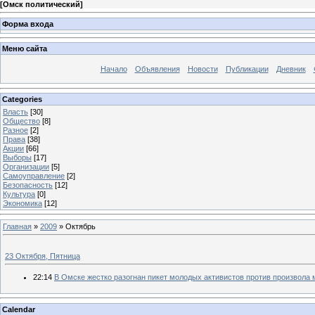
[
Омск политический
]
Форма входа
Меню сайта
Начало
Объявления
Новости
Публикации
Дневник
Categories
Власть
[30]
Общество
[8]
Разное
[2]
Права
[38]
Акции
[66]
Выборы
[17]
Организации
[5]
Самоуправление
[2]
Безопасность
[12]
Культура
[0]
Экономика
[12]
Главная
»
2009
»
Октябрь
23 Октября, Пятница
22:14
В Омске жестко разогнан пикет молодых активистов против произвола
Calendar