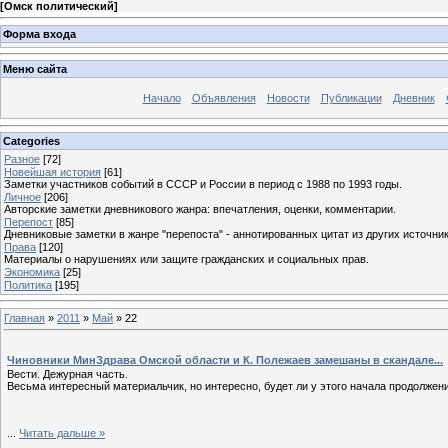
[
Омск политический
]
Форма входа
Меню сайта
Начало
Объявления
Новости
Публикации
Дневник
Categories
Разное
[72]
Новейшая история
[61]
Заметки участников событий в СССР и России в период с 1988 по 1993 годы.
Личное
[206]
Авторские заметки дневникового жанра: впечатления, оценки, комментарии.
Перепост
[85]
Дневниковые заметки в жанре "перепоста" - аннотированных цитат из других источник
Права
[120]
Материалы о нарушениях или защите гражданских и социальных прав.
Экономика
[25]
Политика
[195]
Главная
»
2011
»
Май
»
22
Чиновники МинЗдрава Омской области и К. Полежаев замешаны в скандале...
Вести. Дежурная часть.
Весьма интересный материальчик, но интересно, будет ли у этого начала продолжен
...
Читать дальше »