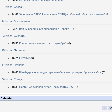
27 Июля, Среда
14:41
Заявление ВРИО Начальника УМВД по Омской области Аксеновой Л.Н.
24 Июля, Воскресенье
23:20
Войны российских силовиков в Европе.
(0)
23 Июля, Суббота
15:50
Кредит на посевную…..в…..декабре?
(0)
15 Июля, Пятница
16:24
Путаник
(0)
14 Июля, Четверг
18:48
Швейцарская прокуратура возобновила проверку Артема Чайки
(0)
06 Июля, Среда
18:33
Сергей Селиванов будет Президентом РФ.
(0)
Calendar
Пн
Вт