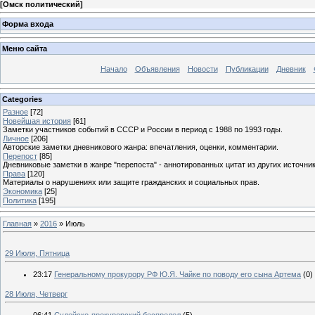
[
Омск политический
]
Форма входа
Меню сайта
Начало
Объявления
Новости
Публикации
Дневник
Categories
Разное
[72]
Новейшая история
[61]
Заметки участников событий в СССР и России в период с 1988 по 1993 годы.
Личное
[206]
Авторские заметки дневникового жанра: впечатления, оценки, комментарии.
Перепост
[85]
Дневниковые заметки в жанре "перепоста" - аннотированных цитат из других источник
Права
[120]
Материалы о нарушениях или защите гражданских и социальных прав.
Экономика
[25]
Политика
[195]
Главная
»
2016
»
Июль
29 Июля, Пятница
23:17
Генеральному прокурору РФ Ю.Я. Чайке по поводу его сына Артема
(0)
28 Июля, Четверг
06:41
Судейско-прокурорский беспредел
(5)