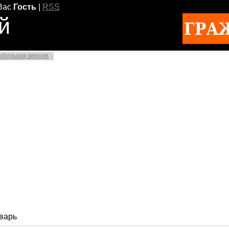
Вас
Гость
|
RSS
й
обильная версия
варь