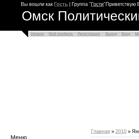
Вы вошли как
Гость
|
Группа
"
Гости
"
Приветствую 
Омск Политически
Начало
Мой профиль
Регистрация
Выход
Вход
М
Главная
»
2010
»
Ян
Меню