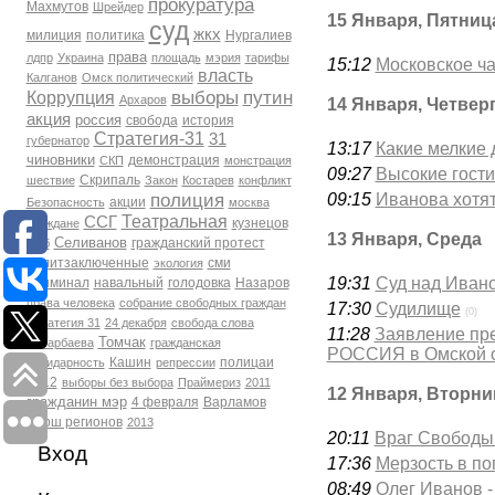
прокуратура
Махмутов
Шрейдер
15 Января, Пятниц
суд
жкх
милиция
политика
Нургалиев
права
лдпр
Украина
площадь
мэрия
тарифы
15:12
Московское ч
власть
Калганов
Омск политический
выборы
путин
Коррупция
Архаров
14 Января, Четвер
акция
россия
свобода
история
Стратегия-31
31
губернатор
13:17
Какие мелкие 
чиновники
демонстрация
СКП
монстрация
09:27
Высокие гости
Скрипаль
шествие
Закон
Костарев
конфликт
полиция
09:15
Иванова хотят
акции
Безопасность
москва
Театральная
ССГ
кузнецов
Граждане
13 Января, Среда
Селиванов
гражданский протест
фсб
политзаключенные
сми
экология
19:31
Суд над Ивано
Криминал
навальный
голодовка
Назаров
права человека
собрание свободных граждан
17:30
Судилище
(0)
Стратегия 31
24 декабря
свобода слова
11:28
Заявление пр
Томчак
Бухарбаева
гражданская
РОССИЯ в Омской о
Кашин
полицаи
солидарность
репрессии
2012
выборы без выбора
Праймериз
2011
12 Января, Вторни
гражданин мэр
4 февраля
Варламов
марш регионов
2013
20:11
Враг Свободы 
Вход
17:36
Мерзость в по
08:49
Олег Иванов 