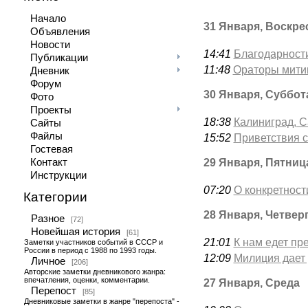
Начало
31 Января, Воскре
Объявления
Новости
14:41
Благодарност
Публикации
11:48
Ораторы митин
Дневник
Форум
30 Января, Суббот
Фото
Проекты
18:38
Калиниград, С
Сайты
Файлы
15:52
Приветствия 
Гостевая
Контакт
29 Января, Пятниц
Инструкции
07:20
О конкретност
Категории
28 Января, Четвер
Разное
[72]
Новейшая история
[61]
21:01
К нам едет пр
Заметки участников событий в СССР и
России в период с 1988 по 1993 годы.
12:09
Милиция дает
Личное
[206]
Авторские заметки дневникового жанра:
впечатления, оценки, комментарии.
27 Января, Среда
Перепост
[85]
Дневниковые заметки в жанре "перепоста" -