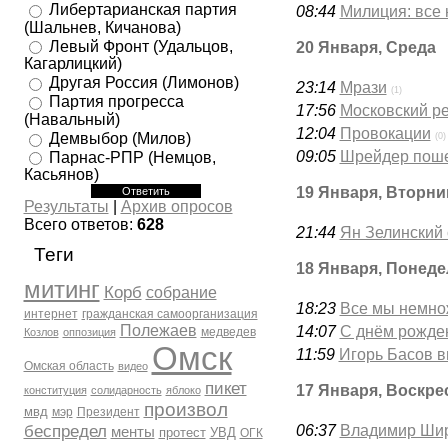
Либертарианская партия
08:44
Милиция: все 
(Шальнев, Кичанова)
Левый Фронт (Удальцов,
20 Января, Среда
Кагарлицкий)
Другая Россия (Лимонов)
23:14
Мрази
(1)
Партия прогресса
17:56
Московский р
(Навальный)
12:04
Провокации
Демвыбор (Милов)
(0)
09:05
Шрейдер поше
Парнас-РПР (Немцов,
Касьянов)
19 Января, Вторни
Результаты
|
Архив опросов
Всего ответов:
628
21:44
Ян Зелинский 
Теги
18 Января, Понед
митинг
Корб
собрание
18:23
Все мы немнож
интернет
гражданская самоорганизация
Полежаев
14:07
С днём рожден
медведев
Козлов
оппозиция
Омск
11:59
Игорь Басов 
Омская область
видео
пикет
17 Января, Воскре
конституция
солидарность
яблоко
произвол
мвд
мэр
Президент
беспредел
06:37
Владимир Шир
менты
протест
УВД
ОГК