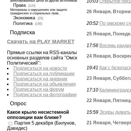
10:03
Открытое пис
аннотированных цитат из других источников.
Права
[120]
Материалы о нарушениях или защите
26 Января, Вторни
гражданских и социальных прав.
Экономика
[25]
20:52
По омскому сч
Политика
[195]
Подписка
25 Января, Понед
Скачать на PLAY MARKET
17:56
Восемь кандид
Прямые ссылки на RSS-каналы
24 Января, Воскре
основных разделов сайта "Омск
Политический":
19:41
Как с безопас
Подписаться на новости
Подписаться на публикации
23 Января, Суббот
Подписаться на дневник
Подписаться на объявления
Подписаться на форум
17:10
Калининградс
Подписаться на фотографии
22 Января, Пятниц
Опрос
Какое крыло несистемной
15:59
Эсеры думать 
оппозиции вам ближе?
21 Января, Четвер
Партия 5 декабря (Билунов,
Давидис)