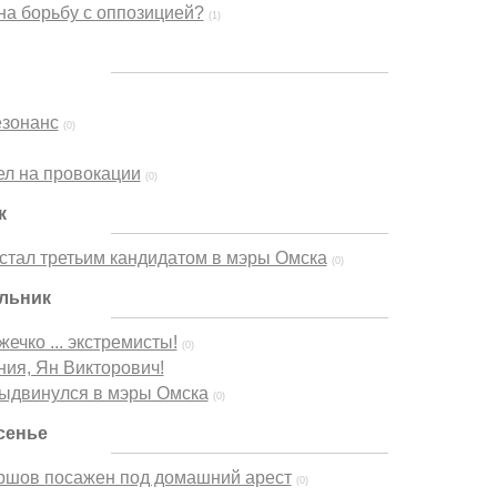
на борьбу с оппозицией?
(1)
езонанс
(0)
л на провокации
(0)
к
стал третьим кандидатом в мэры Омска
(0)
ельник
ечко ... экстремисты!
(0)
ия, Ян Викторович!
выдвинулся в мэры Омска
(0)
сенье
шов посажен под домашний арест
(0)