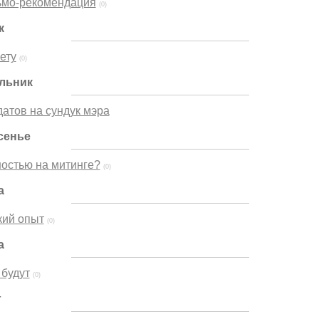
ьмо-рекомендация
(0)
к
ету
(0)
ельник
атов на сундук мэра
сенье
ностью на митинге?
(0)
а
кий опыт
(0)
а
будут
(0)
г