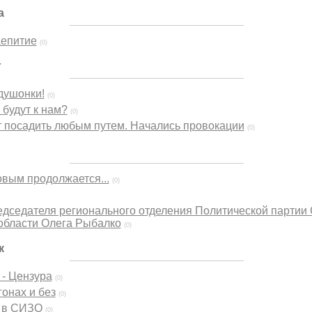
а
аепитие
(0)
г
душонки!
(0)
 будут к нам?
(0)
 посадить любым путем. Начались провокации
(0)
вым продолжается...
(0)
едседателя регионального отделения Политической парт
бласти Олега Рыбалко
(0)
к
- Цензура
(0)
гонах и без
(0)
- в СИЗО
(0)