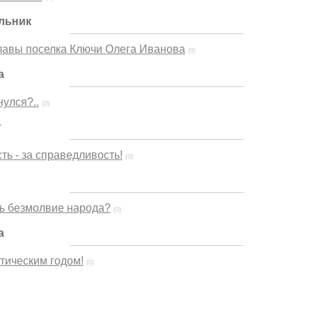
льник
лавы поселка Ключи Олега Иванова
(0)
а
нулся?..
(0)
г
ь - за справедливость!
(0)
ь безмолвие народа?
(0)
а
тическим годом!
(0)