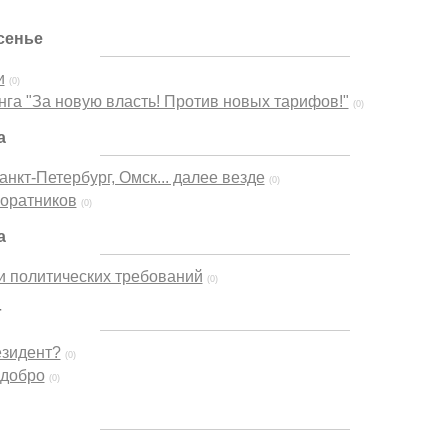
сенье
и
(0)
га "За новую власть! Против новых тарифов!"
(0)
а
анкт-Петербург, Омск... далее везде
(0)
соратников
(0)
а
и политических требований
(0)
г
езидент?
(0)
 добро
(0)