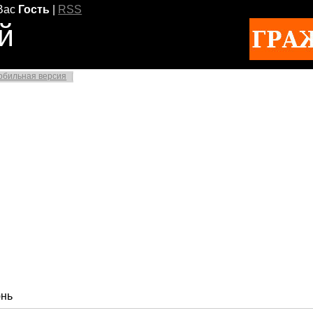
Вас
Гость
|
RSS
й
обильная версия
нь