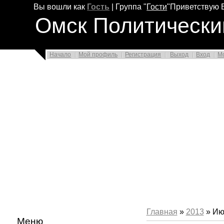
Вы вошли как
Гость
|
Группа
"
Гости
"
Приветствую 
Омск Политически
Начало
Мой профиль
Регистрация
Выход
Вход
М
Главная
»
2013
»
Ию
Меню