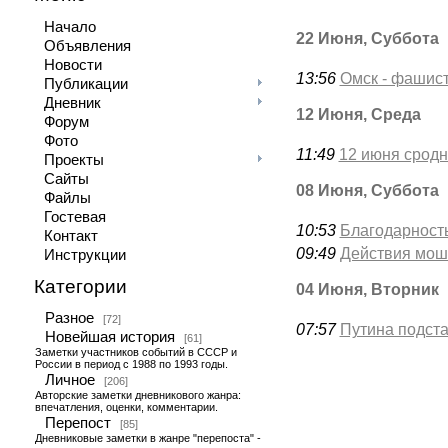
Начало
22 Июня, Суббота
Объявления
Новости
13:56
Омск - фашис
Публикации
Дневник
12 Июня, Среда
Форум
Фото
11:49
12 июня сродн
Проекты
Сайты
08 Июня, Суббота
Файлы
Гостевая
10:53
Благодарност
Контакт
09:49
Действия мош
Инструкции
Категории
04 Июня, Вторник
Разное
[72]
07:57
Путина подст
Новейшая история
[61]
Заметки участников событий в СССР и
России в период с 1988 по 1993 годы.
Личное
[206]
Авторские заметки дневникового жанра:
впечатления, оценки, комментарии.
Перепост
[85]
Дневниковые заметки в жанре "перепоста" -