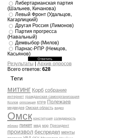
Либертарианская партия
(Шальнев, Кичанова)
Левый Фронт (Удальцов,
Кагарлицкий)
Другая Россия (Лимонов)
Партия прогресса
(Навальный)
Демвыбор (Милов)
Парнас-РПР (Немцов,
Касьянов)
Результаты
|
Архив опросов
Всего ответов:
628
Теги
митинг
Корб
собрание
интернет
гражданская самоорганизация
Полежаев
Козлов
оппозиция
КПРФ
медведев
Омская область
видео
Омск
конституция
солидарность
пикет
мвд
мэр
Президент
яблоко
произвол
беспредел
менты