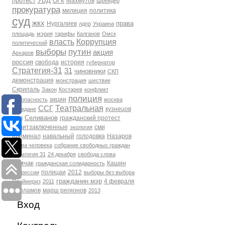
протест
УВД
ОГК
Махмутов
Шрейдер
прокуратура
милиция
политика
суд
жкх
права
Нургалиев
лдпр
Украина
площадь
мэрия
тарифы
Калганов
Омск
власть
Коррупция
политический
выборы
путин
акция
Архаров
россия
свобода
история
губернатор
Стратегия-31
31
чиновники
СКП
демонстрация
монстрация
шествие
Скрипаль
Закон
Костарев
конфликт
полиция
акции
Безопасность
москва
Театральная
ССГ
кузнецов
Граждане
Селиванов
гражданский протест
фсб
политзаключенные
сми
экология
Криминал
навальный
голодовка
Назаров
права человека
собрание свободных граждан
Стратегия 31
24 декабря
свобода слова
Томчак
Кашин
гражданская солидарность
полицаи
2012
репрессии
выборы без выбора
гражданин мэр
4 февраля
Праймериз
2011
Варламов
марш регионов
2013
Вход