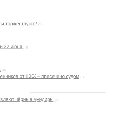
ты торжествуют?
(2)
и 22 июня.
(1)
ь
(0)
енников от ЖКХ – пресечено судом
(1)
авляют чёрные мундиры
(6)