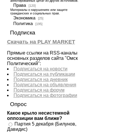
аннотированных цитат из других источников.
Права
[120]
Материалы о нарушениях или защите
гражданских и социальных прав.
Экономика
[25]
Политика
[195]
Подписка
Скачать на PLAY MARKET
Прямые ссылки на RSS-каналы
основных разделов сайта "Омск
Политический":
Подписаться на новости
Подписаться на публикации
Подписаться на дневник
Подписаться на объявления
Подписаться на форум
Подписаться на фотографии
Опрос
Какое крыло несистемной
оппозиции вам ближе?
Партия 5 декабря (Билунов,
Давидис)