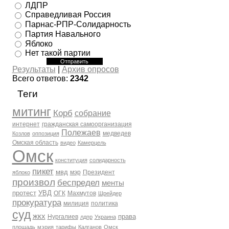
ЛДПР
Справедливая Россия
Парнас-РПР-Солидарность
Партия Навального
Яблоко
Нет такой партии
Результаты
|
Архив опросов
Всего ответов:
2342
Теги
митинг
Корб
собрание
интернет
гражданская самоорганизация
Полежаев
медведев
Козлов
оппозиция
Омская область
видео
Камерцель
Омск
конституция
солидарность
пикет
мвд
мэр
Президент
яблоко
произвол
беспредел
менты
протест
УВД
ОГК
Махмутов
Шрейдер
прокуратура
милиция
политика
суд
жкх
права
Нургалиев
лдпр
Украина
площадь
мэрия
тарифы
Калганов
Омск