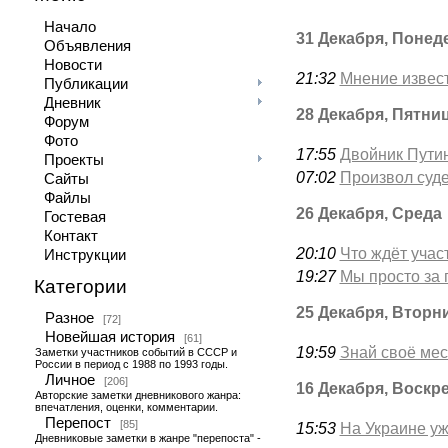
Начало
31 Декабря, Понед
Объявления
Новости
21:32
Мнение извест
Публикации
Дневник
28 Декабря, Пятни
Форум
Фото
17:55
Двойник Пути
Проекты
07:02
Произвол суде
Сайты
Файлы
26 Декабря, Среда
Гостевая
Контакт
20:10
Что ждёт учас
Инструкции
19:27
Мы просто за 
Категории
25 Декабря, Вторн
Разное
[72]
Новейшая история
[61]
19:59
Знай своё мест
Заметки участников событий в СССР и
России в период с 1988 по 1993 годы.
Личное
[206]
16 Декабря, Воскр
Авторские заметки дневникового жанра:
впечатления, оценки, комментарии.
Перепост
[85]
15:53
На Украине у
Дневниковые заметки в жанре "перепоста" -