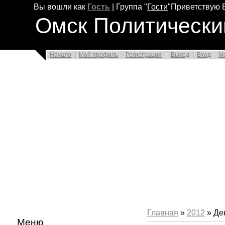
Вы вошли как
Гость
|
Группа
"
Гости
"
Приветствую 
Омск Политически
Начало
Мой профиль
Регистрация
Выход
Вход
М
Главная
»
2012
»
Де
Меню