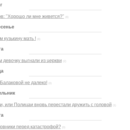
г
в: "Хорошо ли мне живется?"
(6)
есенье
 кузькину мать !
(8)
та
 девочку выгнали из церкви
(2)
ца
 Балаковой не далеко!
(0)
ельник
и, или Полицаи вновь перестали дружить с головой
(1)
та
новники перед катастрофой?
(0)