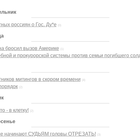
ельник
ных россиян о Гос. Ду*е
(0)
ца
на бросил вызов Америке
(1)
бной и прокурорской системы против семьи погибшего сол
тников митингов в скором времени
(4)
порядок
(2)
ик
о - в клетку!
(2)
есенье
же начинают СУДЬЯМ головы ОТРЕЗАТЬ!
(3)