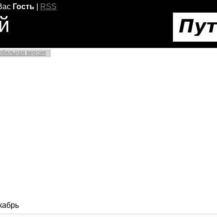
Вас
Гость
|
RSS
й
обильная версия
кабрь