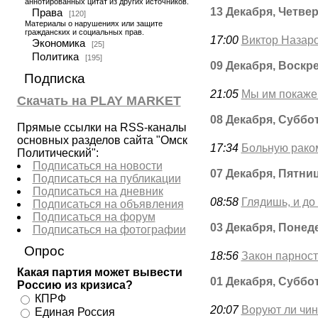
аннотированных цитат из других источников.
13 Декабря, Четвер
Права
[120]
Материалы о нарушениях или защите
гражданских и социальных прав.
17:00
Виктор Назаро
Экономика
[25]
Политика
[195]
09 Декабря, Воскр
Подписка
21:05
Мы им покажем
Скачать на PLAY MARKET
08 Декабря, Суббо
Прямые ссылки на RSS-каналы
основных разделов сайта "Омск
17:34
Больную раком
Политический":
Подписаться на новости
07 Декабря, Пятни
Подписаться на публикации
Подписаться на дневник
08:58
Глядишь, и до
Подписаться на объявления
Подписаться на форум
03 Декабря, Понед
Подписаться на фотографии
Опрос
18:56
Закон парност
Какая партия может вывести
01 Декабря, Суббо
Россию из кризиса?
КПРФ
20:07
Воруют ли чи
Единая Россия