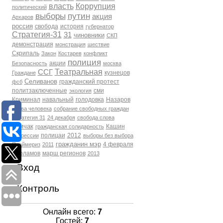
власть
Коррупция
политический
выборы
путин
акция
Архаров
россия
свобода
история
губернатор
Стратегия-31
31
чиновники
СКП
демонстрация
монстрация
шествие
Скрипаль
Закон
Костарев
конфликт
полиция
акции
Безопасность
москва
Театральная
ССГ
кузнецов
Граждане
Селиванов
гражданский протест
фсб
политзаключенные
сми
экология
Криминал
навальный
голодовка
Назаров
права человека
собрание свободных граждан
Стратегия 31
24 декабря
свобода слова
Томчак
Кашин
гражданская солидарность
полицаи
2012
репрессии
выборы без выбора
гражданин мэр
4 февраля
Праймериз
2011
Варламов
марш регионов
2013
Вход
Контроль
Онлайн всего:
7
Гостей:
7