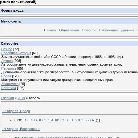
[
Омск политический
]
Форма входа
Меню сайта
Начало
Объявления
Новости
Публикации
Дневник
Categories
Разное
[72]
Новейшая история
[61]
Заметки участников событий в СССР и России в период с 1988 по 1993 годы.
Личное
[206]
Авторские заметки дневникового жанра: впечатления, оценки, комментарии.
Перепост
[85]
Дневниковые заметки в жанре "перепоста" - аннотированных цитат из других источник
Права
[120]
Материалы о нарушениях или защите гражданских и социальных прав.
Экономика
[25]
Политика
[195]
Главная
»
2019
»
Апрель
17 Апреля, Среда
07:01
В ГЕСТАПО ОСТАТКИ СОВЕТСКОГО БЫТА.
(1)
14 Апреля, Воскресенье
19:13
Унижение от Грефа или «Милости просим в СБЕРБАНК!»
(0)