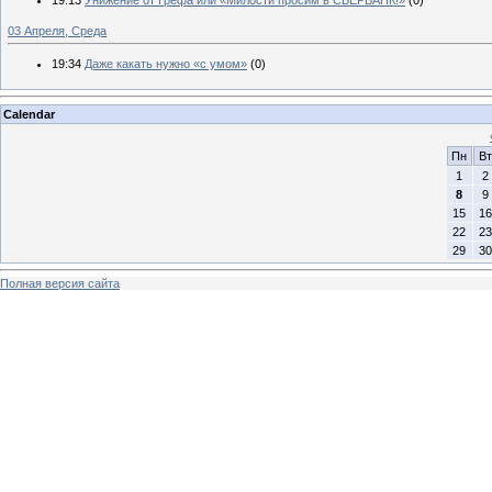
03 Апреля, Среда
19:34
Даже какать нужно «с умом»
(0)
Calendar
Пн
Вт
1
2
8
9
15
16
22
23
29
30
Полная версия сайта