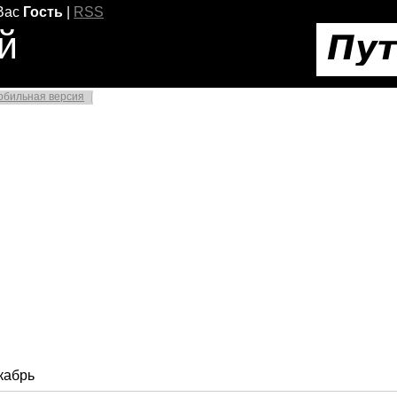
Вас
Гость
|
RSS
й
обильная версия
кабрь