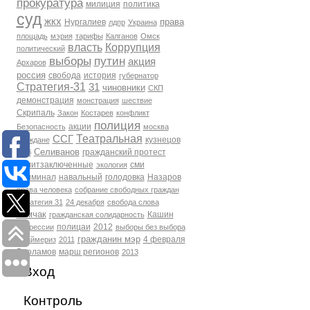
прокуратура
милиция
политика
суд
жкх
права
Нургалиев
лдпр
Украина
площадь
мэрия
тарифы
Калганов
Омск
власть
Коррупция
политический
выборы
путин
акция
Архаров
россия
свобода
история
губернатор
Стратегия-31
31
чиновники
СКП
демонстрация
монстрация
шествие
Скрипаль
Закон
Костарев
конфликт
полиция
акции
Безопасность
москва
Театральная
ССГ
кузнецов
Граждане
Селиванов
гражданский протест
фсб
политзаключенные
сми
экология
Криминал
навальный
голодовка
Назаров
права человека
собрание свободных граждан
Стратегия 31
24 декабря
свобода слова
Томчак
Кашин
гражданская солидарность
полицаи
2012
репрессии
выборы без выбора
гражданин мэр
4 февраля
Праймериз
2011
Варламов
марш регионов
2013
Вход
Контроль