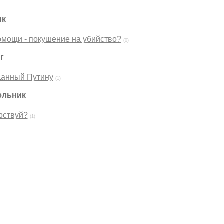
ик
омощи - покушение на убийство?
(0)
г
данный Путину
(1)
ельник
рствуй?
(1)