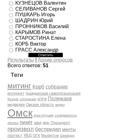
КУЗНЕЦОВ Валентин
СЕЛИВАНОВ Сергей
ПУШКАРЬ Игорь
ШАДРИН Юрий
ПРОННИКОВ Василий
КАРЫМОВ Ринат
СТАРОСТИНА Елена
КОРБ Виктор
ГРАСС Александр
Результаты
|
Архив опросов
Всего ответов:
51
Теги
митинг
Корб
собрание
интернет
гражданская самоорганизация
Полежаев
Козлов
оппозиция
КПРФ
медведев
Омская область
видео
Омск
конституция
солидарность
пикет
мвд
мэр
Президент
яблоко
произвол
беспредел
менты
протест
УВД
ОГК
Махмутов
Шрейдер