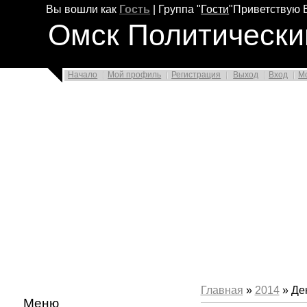
Вы вошли как
Гость
|
Группа
"
Гости
"
Приветствую 
Омск Политически
Начало
Мой профиль
Регистрация
Выход
Вход
М
Главная
»
2014
»
Де
Меню