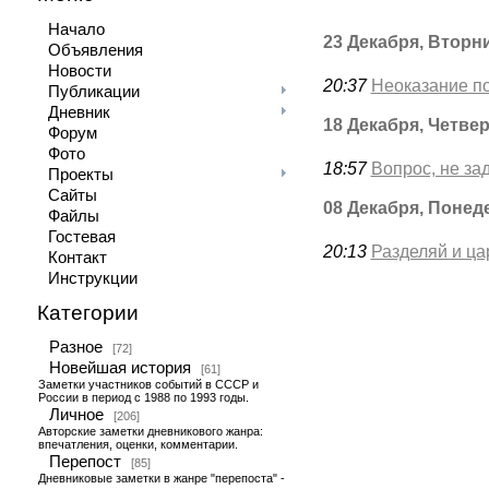
Начало
23 Декабря, Вторн
Объявления
Новости
20:37
Неоказание п
Публикации
Дневник
18 Декабря, Четвер
Форум
Фото
18:57
Вопрос, не за
Проекты
Сайты
08 Декабря, Понед
Файлы
Гостевая
20:13
Разделяй и ца
Контакт
Инструкции
Категории
Разное
[72]
Новейшая история
[61]
Заметки участников событий в СССР и
России в период с 1988 по 1993 годы.
Личное
[206]
Авторские заметки дневникового жанра:
впечатления, оценки, комментарии.
Перепост
[85]
Дневниковые заметки в жанре "перепоста" -