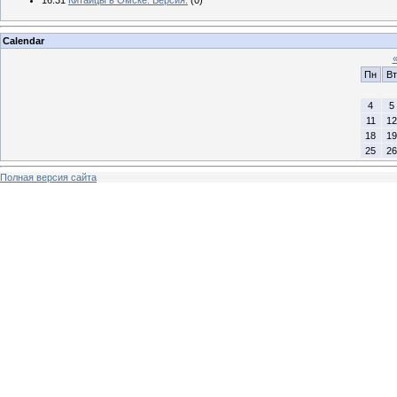
Calendar
Пн
Вт
4
5
11
12
18
19
25
26
Полная версия сайта