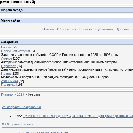
[
Омск политический
]
Форма входа
Меню сайта
Начало
Объявления
Новости
Публикации
Дневник
Categories
Разное
[72]
Новейшая история
[61]
Заметки участников событий в СССР и России в период с 1988 по 1993 годы.
Личное
[206]
Авторские заметки дневникового жанра: впечатления, оценки, комментарии.
Перепост
[85]
Дневниковые заметки в жанре "перепоста" - аннотированных цитат из других источник
Права
[120]
Материалы о нарушениях или защите гражданских и социальных прав.
Экономика
[25]
Политика
[195]
Главная
»
2019
»
Февраль
24 Февраля, Воскресенье
19:52
Путин и Рогозин – «бред несут», а веса не чувствуют (или идиотская за
08 Февраля, Пятница
16:31
Китайцы в Омске. Версия.
(0)