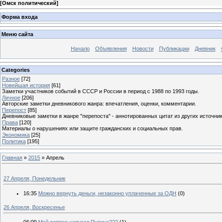
[
Омск политический
]
Форма входа
Меню сайта
Начало
Объявления
Новости
Публикации
Дневник
Categories
Разное
[72]
Новейшая история
[61]
Заметки участников событий в СССР и России в период с 1988 по 1993 годы.
Личное
[206]
Авторские заметки дневникового жанра: впечатления, оценки, комментарии.
Перепост
[85]
Дневниковые заметки в жанре "перепоста" - аннотированных цитат из других источник
Права
[120]
Материалы о нарушениях или защите гражданских и социальных прав.
Экономика
[25]
Политика
[195]
Главная
»
2015
»
Апрель
27 Апреля, Понедельник
16:35
Можно вернуть деньги, незаконно уплаченные за ОДН
(0)
26 Апреля, Воскресенье
06:09
Мой вопрос напугал Путина???
(1)