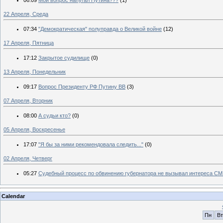
22 Апреля, Среда
07:34
"Демократическая" полуправда о Великой войне
(12)
17 Апреля, Пятница
17:12
Закрытое судилище
(0)
13 Апреля, Понедельник
09:17
Вопрос Президенту РФ Путину ВВ
(3)
07 Апреля, Вторник
08:00
А судьи кто?
(0)
05 Апреля, Воскресенье
17:07
"Я бы за ними рекомендовала следить..."
(0)
02 Апреля, Четверг
05:27
Судебный процесс по обвинению губернатора не вызывал интереса С
Calendar
Пн
Вт