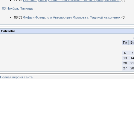
03 Ноября, Пятница
08:53
Фифа и Фраер, или Автопортрет Фролова с Фадиной на коленях
(0)
Calendar
Пн
Вт
6
7
13
14
20
21
27
28
Полная версия сайта