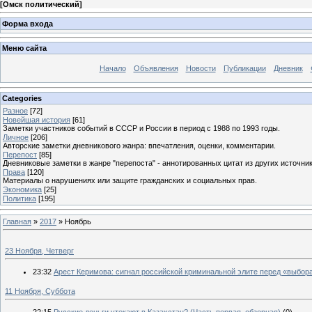
[
Омск политический
]
Форма входа
Меню сайта
Начало
Объявления
Новости
Публикации
Дневник
Categories
Разное
[72]
Новейшая история
[61]
Заметки участников событий в СССР и России в период с 1988 по 1993 годы.
Личное
[206]
Авторские заметки дневникового жанра: впечатления, оценки, комментарии.
Перепост
[85]
Дневниковые заметки в жанре "перепоста" - аннотированных цитат из других источник
Права
[120]
Материалы о нарушениях или защите гражданских и социальных прав.
Экономика
[25]
Политика
[195]
Главная
»
2017
»
Ноябрь
23 Ноября, Четверг
23:32
Арест Керимова: сигнал российской криминальной элите перед «выбор
11 Ноября, Суббота
22:15
Русские деньги утекают в Казахстан? (Часть первая, обзорная)
(0)