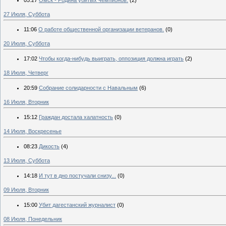
27 Июля, Суббота
11:06
О работе общественной организации ветеранов.
(0)
20 Июля, Суббота
17:02
Чтобы когда-нибудь выиграть, оппозиция должна играть
(2)
18 Июля, Четверг
20:59
Собрание солидарности с Навальным
(6)
16 Июля, Вторник
15:12
Граждан достала халатность
(0)
14 Июля, Воскресенье
08:23
Дикость
(4)
13 Июля, Суббота
14:18
И тут в дно постучали снизу...
(0)
09 Июля, Вторник
15:00
Убит дагестанский журналист
(0)
08 Июля, Понедельник