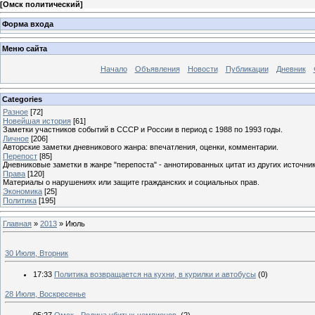
[
Омск политический
]
Форма входа
Меню сайта
Начало
Объявления
Новости
Публикации
Дневник
Categories
Разное
[72]
Новейшая история
[61]
Заметки участников событий в СССР и России в период с 1988 по 1993 годы.
Личное
[206]
Авторские заметки дневникового жанра: впечатления, оценки, комментарии.
Перепост
[85]
Дневниковые заметки в жанре "перепоста" - аннотированных цитат из других источник
Права
[120]
Материалы о нарушениях или защите гражданских и социальных прав.
Экономика
[25]
Политика
[195]
Главная
»
2013
»
Июль
30 Июля, Вторник
17:33
Политика возвращается на кухни, в курилки и автобусы
(0)
28 Июля, Воскресенье
05:27
Омск - Родина убитых чемпионов.
(2)