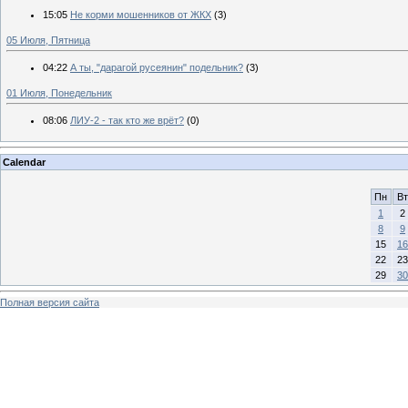
15:05
Не корми мошенников от ЖКХ
(3)
05 Июля, Пятница
04:22
А ты, "дарагой русеянин" подельник?
(3)
01 Июля, Понедельник
08:06
ЛИУ-2 - так кто же врёт?
(0)
Calendar
Пн
Вт
1
2
8
9
15
16
22
23
29
30
Полная версия сайта