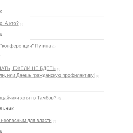
к
р! А кто?
(0)
а
 "конференции" Путина
(1)
г
ЛАТЬ, ЕЖЕЛИ НЕ БДЕТЬ
(3)
ли, или Даешь гражданскую профилактику!
(4)
цайчики хотят в Тамбов?
(0)
ельник
 неопасным для власти
(5)
а