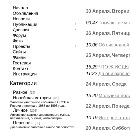
Начало
30 Апреля, Вторни
Объявления
Новости
09:47
Томчак - не мэ
Публикации
Дневник
26 Апреля, Пятниц
Форум
Фото
10:06
Об очередной
Проекты
Сайты
25 Апреля, Четвер
Файлы
Гостевая
15:29
ЧТО Ж ИСДЕ
Контакт
11:22
Да они охрене
Инструкции
Категории
24 Апреля, Среда
Разное
[72]
15:20
Мальчики-поли
Новейшая история
[61]
Заметки участников событий в СССР и
22 Апреля, Понед
России в период с 1988 по 1993 годы.
Личное
[206]
Авторские заметки дневникового жанра:
10:19
Интернет стал
впечатления, оценки, комментарии.
Перепост
[85]
Дневниковые заметки в жанре "перепоста" -
20 Апреля, Суббот