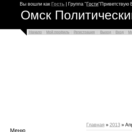
Вы вошли как
Гость
|
Группа
"
Гости
"
Приветствую 
Омск Политически
Начало
Мой профиль
Регистрация
Выход
Вход
М
Главная
»
2013
»
Ап
Меню