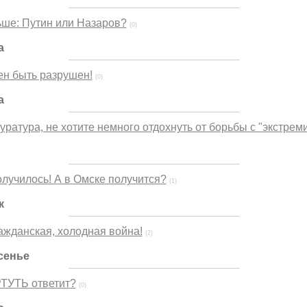
ьше: Путин или Назаров?
(0)
а
ен быть разрушен!
(0)
а
уратура, не хотите немного отдохнуть от борьбы с "экстрем
олучилось! А в Омске получится?
(1)
к
ажданская, холодная война!
(2)
сенье
РТУТЬ ответит?
(0)