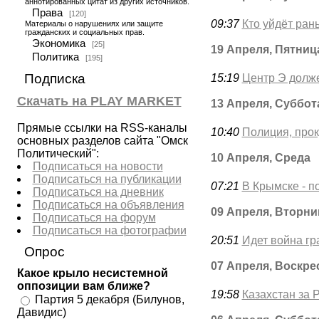
аннотированных цитат из других источников.
Права
[120]
09:37
Кто уйдёт ран
Материалы о нарушениях или защите
гражданских и социальных прав.
Экономика
[25]
19 Апреля, Пятниц
Политика
[195]
Подписка
15:19
Центр Э долж
Скачать на PLAY MARKET
13 Апреля, Суббот
Прямые ссылки на RSS-каналы
10:40
Полиция, прок
основных разделов сайта "Омск
Политический":
10 Апреля, Среда
Подписаться на новости
Подписаться на публикации
07:21
В Крымске - п
Подписаться на дневник
Подписаться на объявления
09 Апреля, Вторни
Подписаться на форум
Подписаться на фотографии
20:51
Идет война гр
Опрос
07 Апреля, Воскре
Какое крыло несистемной
оппозиции вам ближе?
19:58
Казахстан за 
Партия 5 декабря (Билунов,
Давидис)