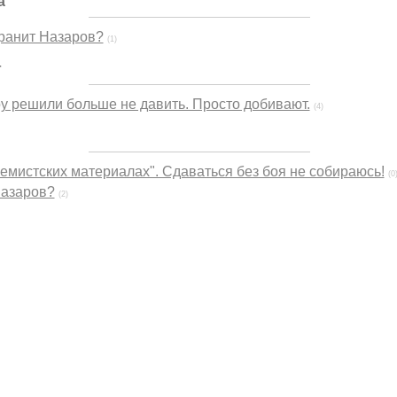
а
ранит Назаров?
(1)
г
у решили больше не давить. Просто добивают.
(4)
ремистских материалах". Сдаваться без боя не собираюсь!
(0
Назаров?
(2)