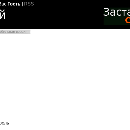
Вас
Гость
|
RSS
й
обильная версия
рель