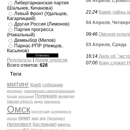
06 Апреля, Суббот
Либертарианская партия
(Шальнев, Кичанова)
21:24
Какие тайны х
Левый Фронт (Удальцов,
Кагарлицкий)
04 Апреля, Четвер
Другая Россия (Лимонов)
Партия прогресса
09:46
Омскую культр
(Навальный)
Демвыбор (Милов)
03 Апреля, Среда
Парнас-РПР (Немцов,
Касьянов)
16:14
Дело об "экст
Результаты
|
Архив опросов
07:00
Кому служит 
Всего ответов:
628
Теги
митинг
Корб
собрание
интернет
гражданская самоорганизация
Полежаев
медведев
Козлов
оппозиция
Омская область
видео
Камерцель
Омск
конституция
солидарность
пикет
мвд
мэр
Президент
яблоко
произвол
беспредел
менты