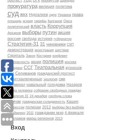
протест
УВД
ОГК
Махмутов
Шрейдер
прокуратура
милиция
политика
суд
жкх
права
Нургалиев
лдпр
Украина
площадь
мэрия
тарифы
Калганов
Омск
власть
Коррупция
политический
выборы
путин
акция
Архаров
россия
свобода
история
губернатор
Стратегия-31
31
чиновники
СКП
демонстрация
монстрация
шествие
Скрипаль
Закон
Костарев
конфликт
полиция
акции
Безопасность
москва
Театральная
ССГ
кузнецов
Граждане
Селиванов
гражданский протест
фсб
политзаключенные
сми
экология
Криминал
навальный
голодовка
Назаров
права человека
собрание свободных граждан
Стратегия 31
24 декабря
свобода слова
Томчак
Кашин
гражданская солидарность
полицаи
2012
репрессии
выборы без выбора
гражданин мэр
4 февраля
Праймериз
2011
Варламов
марш регионов
2013
Вход