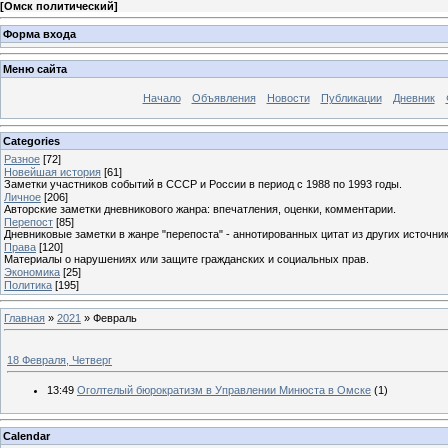
[
Омск политический
]
Форма входа
Меню сайта
Начало
Объявления
Новости
Публикации
Дневник
Categories
Разное
[72]
Новейшая история
[61]
Заметки участников событий в СССР и России в период с 1988 по 1993 годы.
Личное
[206]
Авторские заметки дневникового жанра: впечатления, оценки, комментарии.
Перепост
[85]
Дневниковые заметки в жанре "перепоста" - аннотированных цитат из других источник
Права
[120]
Материалы о нарушениях или защите гражданских и социальных прав.
Экономика
[25]
Политика
[195]
Главная
»
2021
»
Февраль
18 Февраля, Четверг
13:49
Оголтелый бюрократизм в Управлении Минюста в Омске
(1)
Calendar