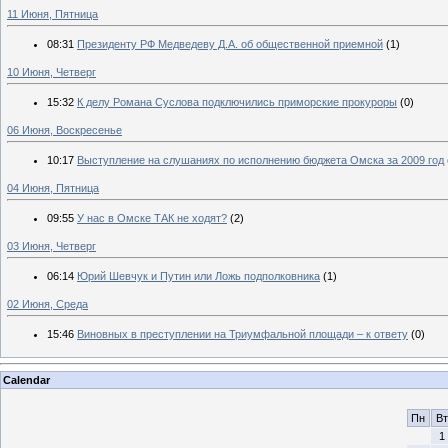
11 Июня, Пятница
08:31
Президенту РФ Медведеву Д.А. об общественной приемной
(1)
10 Июня, Четверг
15:32
К делу Романа Суслова подключились приморские прокуроры
(0)
06 Июня, Воскресенье
10:17
Выступление на слушаниях по исполнению бюджета Омска за 2009 год
04 Июня, Пятница
09:55
У нас в Омске ТАК не ходят?
(2)
03 Июня, Четверг
06:14
Юрий Шевчук и Путин или Ложь подполковника
(1)
02 Июня, Среда
15:46
Виновных в преступлении на Триумфальной площади – к ответу
(0)
Calendar
Пн
Вт
1