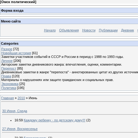
[
Омск политический
]
Форма входа
Меню сайта
Начало
Объявления
Новости
Публикации
Дневник
Categories
Разное
[72]
Новейшая история
[61]
Заметки участников событий в СССР и России в период с 1988 по 1993 годы.
Личное
[206]
Авторские заметки дневникового жанра: впечатления, оценки, комментарии.
Перепост
[85]
Дневниковые заметки в жанре "перепоста" - аннотированных цитат из других источник
Права
[120]
Материалы о нарушениях или защите гражданских и социальных прав.
Экономика
[25]
Политика
[195]
Главная
»
2010
»
Июнь
30 Июня, Среда
16:59
Каждому ребенку - по детскому дому!!!
(2)
27 Июня, Воскресенье
21:20
Благодарность
(1)