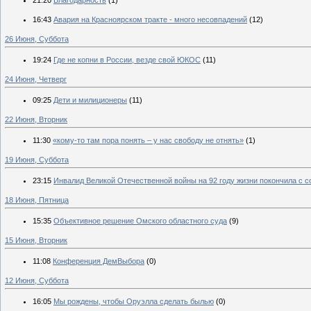
16:43
Авария на Красноярском тракте - много несовпадений
(12)
26 Июня, Суббота
19:24
Где не копни в России, везде свой ЮКОС
(11)
24 Июня, Четверг
09:25
Дети и милиционеры
(11)
22 Июня, Вторник
11:30
«кому-то там пора понять – у нас свободу не отнять»
(1)
19 Июня, Суббота
23:15
Инвалид Великой Отечественной войны на 92 году жизни покончила с с
18 Июня, Пятница
15:35
Объективное решение Омского областного суда
(9)
15 Июня, Вторник
11:08
Конференция ДемВыбора
(0)
12 Июня, Суббота
16:05
Мы рождены, чтобы Оруэлла сделать былью
(0)