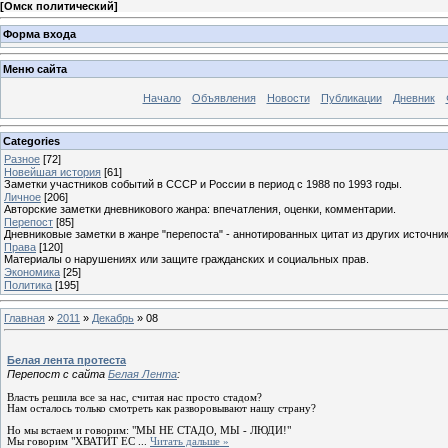
[
Омск политический
]
Форма входа
Меню сайта
Начало
Объявления
Новости
Публикации
Дневник
Categories
Разное
[72]
Новейшая история
[61]
Заметки участников событий в СССР и России в период с 1988 по 1993 годы.
Личное
[206]
Авторские заметки дневникового жанра: впечатления, оценки, комментарии.
Перепост
[85]
Дневниковые заметки в жанре "перепоста" - аннотированных цитат из других источник
Права
[120]
Материалы о нарушениях или защите гражданских и социальных прав.
Экономика
[25]
Политика
[195]
Главная
»
2011
»
Декабрь
»
08
Белая лента протеста
Перепост с сайта
Белая Лента
:
Власть решила все за нас, считая нас просто стадом?
Нам осталось только смотреть как разворовывают нашу страну?
Но мы встаем и говорим: "МЫ НЕ СТАДО, МЫ - ЛЮДИ!"
Мы говорим "ХВАТИТ ЕС
...
Читать дальше »