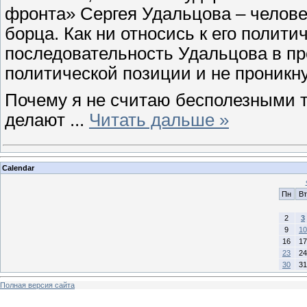
фронта» Сергея Удальцова – челове
борца. Как ни относись к его полити
последовательность Удальцова в п
политической позиции и не проникн
Почему я не считаю бесполезными т
делают
...
Читать дальше »
Calendar
Пн
Вт
2
3
9
10
16
17
23
24
30
31
Полная версия сайта