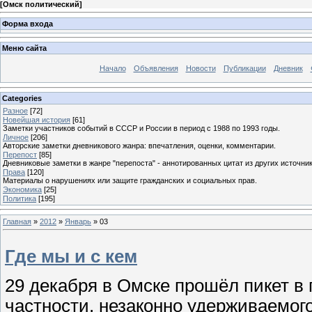
[
Омск политический
]
Форма входа
Меню сайта
Начало
Объявления
Новости
Публикации
Дневник
Categories
Разное
[72]
Новейшая история
[61]
Заметки участников событий в СССР и России в период с 1988 по 1993 годы.
Личное
[206]
Авторские заметки дневникового жанра: впечатления, оценки, комментарии.
Перепост
[85]
Дневниковые заметки в жанре "перепоста" - аннотированных цитат из других источник
Права
[120]
Материалы о нарушениях или защите гражданских и социальных прав.
Экономика
[25]
Политика
[195]
Главная
»
2012
»
Январь
»
03
Где мы и с кем
29 декабря в Омске прошёл пикет в
частности, незаконно удерживаемог