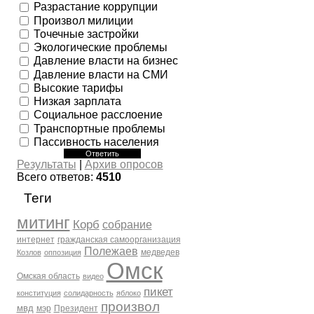
Разрастание коррупции
Произвол милиции
Точечные застройки
Экологические проблемы
Давление власти на бизнес
Давление власти на СМИ
Высокие тарифы
Низкая зарплата
Социальное расслоение
Транспортные проблемы
Пассивность населения
Результаты
|
Архив опросов
Всего ответов:
4510
Теги
митинг
Корб
собрание
интернет
гражданская самоорганизация
Полежаев
медведев
Козлов
оппозиция
Омск
Омская область
видео
пикет
конституция
солидарность
яблоко
произвол
мвд
мэр
Президент