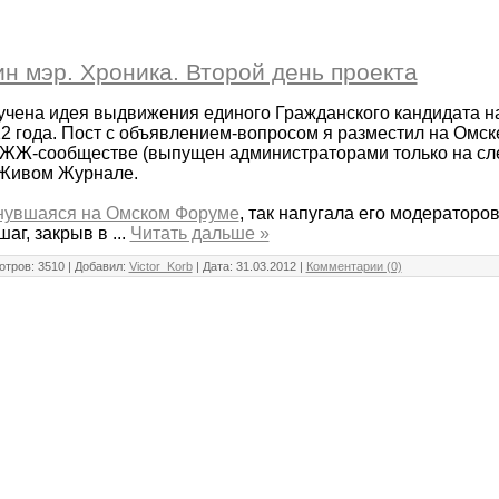
н мэр. Хроника. Второй день проекта
учена идея выдвижения единого Гражданского кандидата н
2 года. Пост с объявлением-вопросом я разместил на Омск
 ЖЖ-сообществе (выпущен администраторами только на сл
 Живом Журнале.
рнувшаяся на Омском Форуме
, так напугала его модераторов
аг, закрыв в
...
Читать дальше »
тров: 3510 | Добавил:
Victor_Korb
| Дата:
31.03.2012
|
Комментарии (0)