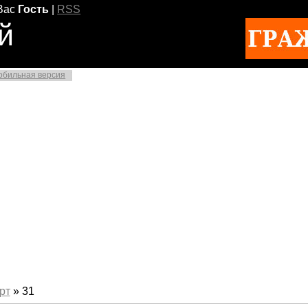
Вас
Гость
|
RSS
й
обильная версия
рт
»
31