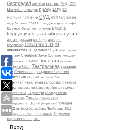
беспредел
менты
протест
УВД
ОГК
прокуратура
Махмутов
Шрейдер
суд
жкх
милиция
политика
Нургалиев
права
лдпр
Украина
площадь
мэрия
тарифы
власть
Калганов
Омск политический
выборы
путин
Коррупция
Архаров
акция
россия
свобода
история
Стратегия-31
31
губернатор
чиновники
демонстрация
СКП
монстрация
Скрипаль
шествие
Закон
Костарев
конфликт
полиция
акции
Безопасность
москва
Театральная
ССГ
кузнецов
Граждане
Селиванов
гражданский протест
фсб
политзаключенные
сми
экология
Криминал
навальный
голодовка
Назаров
права человека
собрание свободных граждан
Стратегия 31
24 декабря
свобода слова
Томчак
Бухарбаева
гражданская
Кашин
полицаи
солидарность
репрессии
2012
выборы без выбора
Праймериз
2011
гражданин мэр
4 февраля
Варламов
марш регионов
2013
Вход