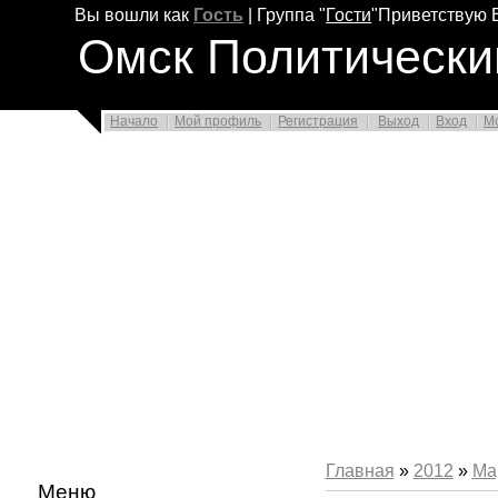
Вы вошли как
Гость
|
Группа
"
Гости
"
Приветствую 
Омск Политически
Начало
Мой профиль
Регистрация
Выход
Вход
М
Главная
»
2012
»
Ма
Меню