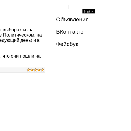
Объявления
а выборах мэра
ВКонтакте
е Политическом, на
едующий день) и в
Фейсбук
, что они пошли на