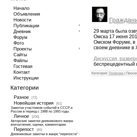
Начало
Объявления
Граждани
Новости
Публикации
29 марта была озв
Дневник
Омска 17 июня 201
Форум
Омском Форуме, в
Фото
своем дневнике в
Проекты
Сайты
Дискуссия, разве
Файлы
беспрецедентный ш
Гостевая
Контакт
Категория:
Политика
| Просмо
Инструкции
Категории
Разное
[72]
Новейшая история
[61]
Заметки участников событий в СССР и
России в период с 1988 по 1993 годы.
Личное
[206]
Авторские заметки дневникового жанра:
впечатления, оценки, комментарии.
Перепост
[85]
Дневниковые заметки в жанре "перепоста" -