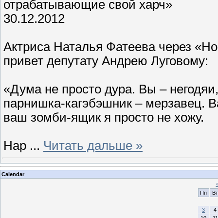
отрабатывающие свой харч»
30.12.2012
Актриса Наталья Фатеева через «Но
привет депутату Андрею Луговому:
«Дума не просто дура. Вы – негодяи
парнишка-кагэбэшник – мерзавец. Ва
ваш зомби-ящик я просто не хожу.
Нар
...
Читать дальше »
Calendar
Пн
Вт
3
4
10
11