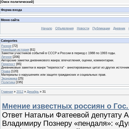
[
Омск политический
]
Форма входа
Меню сайта
Начало
Объявления
Новости
Публикации
Дневник
Categories
Разное
[72]
Новейшая история
[61]
Заметки участников событий в СССР и России в период с 1988 по 1993 годы.
Личное
[206]
Авторские заметки дневникового жанра: впечатления, оценки, комментарии.
Перепост
[85]
Дневниковые заметки в жанре "перепоста" - аннотированных цитат из других источник
Права
[120]
Материалы о нарушениях или защите гражданских и социальных прав.
Экономика
[25]
Политика
[195]
Главная
»
2012
»
Декабрь
»
31
Мнение известных россиян о Гос.
Ответ Натальи Фатеевой депутату 
Владимиру Познеру «пендаля»: «Дум