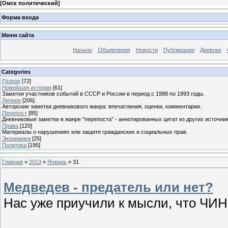
[
Омск политический
]
Форма входа
Меню сайта
Начало
Объявления
Новости
Публикации
Дневник
Categories
Разное
[72]
Новейшая история
[61]
Заметки участников событий в СССР и России в период с 1988 по 1993 годы.
Личное
[206]
Авторские заметки дневникового жанра: впечатления, оценки, комментарии.
Перепост
[85]
Дневниковые заметки в жанре "перепоста" - аннотированных цитат из других источник
Права
[120]
Материалы о нарушениях или защите гражданских и социальных прав.
Экономика
[25]
Политика
[195]
Главная
»
2013
»
Январь
»
31
Медведев - предатель или нет?
Нас уже приучили к мысли, что Ч