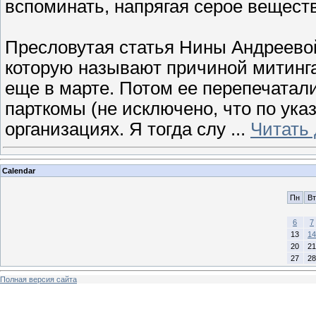
вспоминать, напрягая серое вещест
Пресловутая статья Нины Андреевой
которую называют причиной митинга
еще в марте. Потом ее перепечатал
парткомы (не исключено, что по ука
организациях. Я тогда слу
...
Читать
Calendar
Пн
Вт
6
7
13
14
20
21
27
28
Полная версия сайта