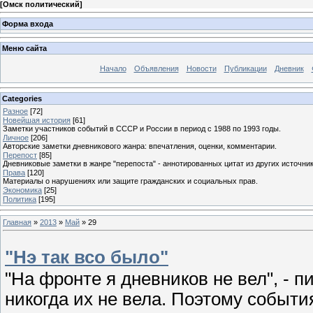
[
Омск политический
]
Форма входа
Меню сайта
Начало
Объявления
Новости
Публикации
Дневник
Categories
Разное
[72]
Новейшая история
[61]
Заметки участников событий в СССР и России в период с 1988 по 1993 годы.
Личное
[206]
Авторские заметки дневникового жанра: впечатления, оценки, комментарии.
Перепост
[85]
Дневниковые заметки в жанре "перепоста" - аннотированных цитат из других источник
Права
[120]
Материалы о нарушениях или защите гражданских и социальных прав.
Экономика
[25]
Политика
[195]
Главная
»
2013
»
Май
»
29
"Нэ так всо было"
"На фронте я дневников не вел", - п
никогда их не вела. Поэтому событи