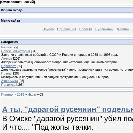
[
Омск политический
]
Форма входа
Меню сайта
Начало
Объявления
Новости
Публикации
Дневник
Categories
Разное
[72]
Новейшая история
[61]
Заметки участников событий в СССР и России в период с 1988 по 1993 годы.
Личное
[206]
Авторские заметки дневникового жанра: впечатления, оценки, комментарии.
Перепост
[85]
Дневниковые заметки в жанре "перепоста" - аннотированных цитат из других источник
Права
[120]
Материалы о нарушениях или защите гражданских и социальных прав.
Экономика
[25]
Политика
[195]
Главная
»
2013
»
Июль
»
05
А ты, "дарагой русеянин" подель
В Омске "дарагой русеянин" убил пол
И что.... "Под жопы тачки,